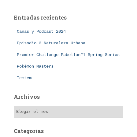
c
a
Entradas recientes
r
:
Cañas y Podcast 2024
Episodio 3 Naturaleza Urbana
Premier Challenge Pabellon#1 Spring Series
Pokémon Masters
Temtem
Archivos
A
r
c
h
Categorías
i