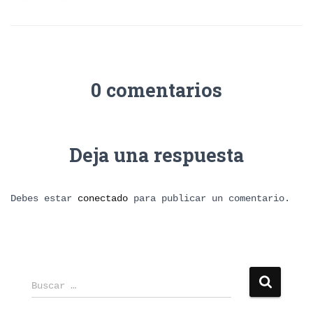
0 comentarios
Deja una respuesta
Debes estar
conectado
para publicar un comentario.
B
Buscar …
u
s