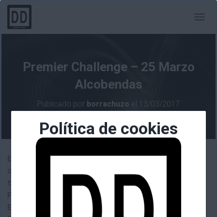
C
A
M
B
I
Premier Challenge – 25 Marzo
A
R
Alcobendas
M
O
Publicado por
borrachuzo
el
13/03/2017
D
O
Política de cookies
D
E
N
A
El próximo sábado 25 de Marzo se va a
V
organizar un nuevo Premier Challenge,
E
G
torneo oficial puntuado para el mundial
A
Pokémon VGC 2017, en Alcobendas, Madrid.
C
El lugar de celebración será el Bar
I