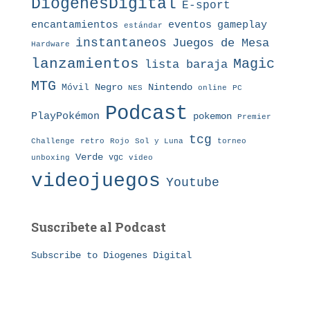
DiogenesDigital
E-sport
eventos
gameplay
encantamientos
estándar
instantaneos
Juegos de Mesa
Hardware
lanzamientos
Magic
lista baraja
MTG
Nintendo
Móvil
Negro
NES
online
PC
Podcast
PlayPokémon
pokemon
Premier
tcg
Challenge
retro
torneo
Rojo
Sol y Luna
Verde
vgc
unboxing
video
videojuegos
Youtube
Suscribete al Podcast
Subscribe to Diogenes Digital