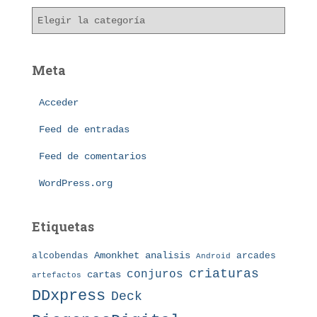
v
C
o
a
s
t
e
Meta
g
o
Acceder
r
í
Feed de entradas
a
s
Feed de comentarios
WordPress.org
Etiquetas
Amonkhet
alcobendas
analisis
arcades
Android
criaturas
conjuros
cartas
artefactos
DDxpress
Deck