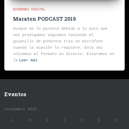
DIOGENES DIGITAL
Maraton PODCAST 2019
Aunque no lo parezca debido a lo poco que
nos prodigamos seguimos teniendo el
gusanillo de ponernos tras un micrófono
cuando la ocasión lo requiere. Esta vez
volvemos al formato en directo. Estaremos en
la
Leer más
Eventos
noviembre 2015
L
M
X
J
V
S
D