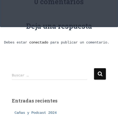
0 comentarios
Deja una respuesta
Debes estar
conectado
para publicar un comentario.
B
Buscar …
u
s
c
a
Entradas recientes
r
:
Cañas y Podcast 2024