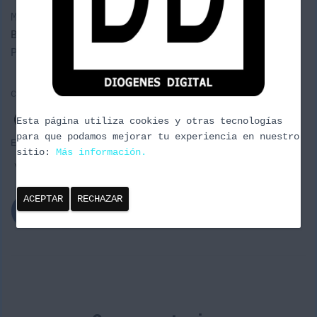
Ó
N
Martes
Bloodborne
: The Old Hunters (DLC-PS4)
Primal Carnage: Extinction (PSN-PS4)
Categorías:
DDXPRESS
EVENTOS
LANZAMIENTOS
Esta página utiliza cookies y otras tecnologías
NOVEDADES
para que podamos mejorar tu experiencia en nuestro
Etiquetas:
DDxpress
E-sport
lanzamientos
Podcast
sitio:
Más información.
videojuegos
ACEPTAR
RECHAZAR