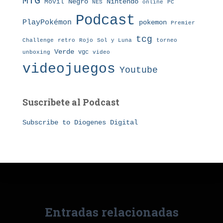
MTG
Nintendo
Móvil
Negro
NES
online
PC
Podcast
PlayPokémon
pokemon
Premier
tcg
Challenge
retro
torneo
Rojo
Sol y Luna
Verde
vgc
unboxing
video
videojuegos
Youtube
Suscribete al Podcast
Subscribe to Diogenes Digital
Entradas relacionadas