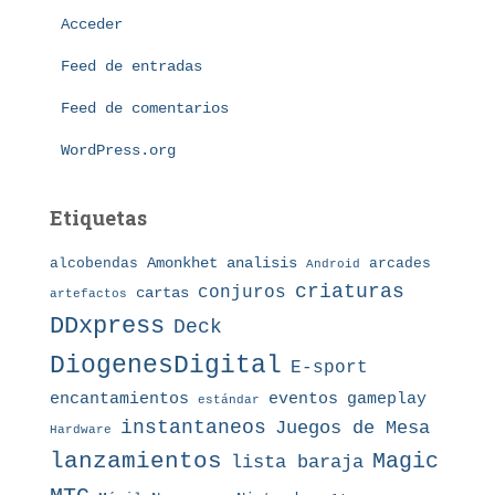
o
Acceder
r
í
Feed de entradas
a
s
Feed de comentarios
WordPress.org
Etiquetas
Amonkhet
alcobendas
analisis
arcades
Android
criaturas
conjuros
cartas
artefactos
DDxpress
Deck
DiogenesDigital
E-sport
eventos
gameplay
encantamientos
estándar
instantaneos
Juegos de Mesa
Hardware
lanzamientos
Magic
lista baraja