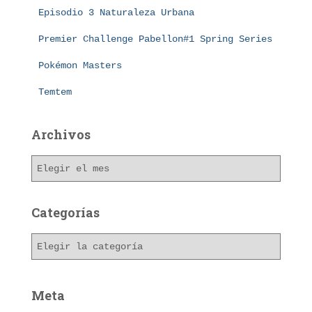
Episodio 3 Naturaleza Urbana
Premier Challenge Pabellon#1 Spring Series
Pokémon Masters
Temtem
Archivos
A
r
c
h
Categorías
i
v
C
o
a
s
t
e
Meta
g