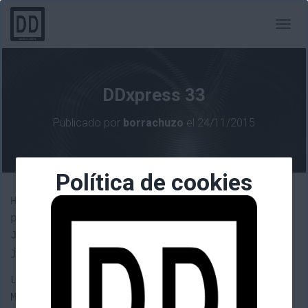
C
A
M
B
I
DDxpress 33
A
R
Publicado por
borrachuzo
el
24/11/2015
M
O
D
O
Política de cookies
D
E
Hoy martes venimos con las novedades de
N
pokemon shuffle el resumen del IEM San
A
V
José y los lanzamientos de ayer lunes
E
junto con los del día de hoy.
G
A
Lunes:
C
I
Mighty Switch Force! Academy (Steam)