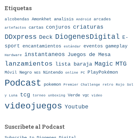
Etiquetas
Amonkhet
alcobendas
analisis
arcades
Android
criaturas
conjuros
cartas
artefactos
DDxpress
DiogenesDigital
Deck
E-
sport
eventos
gameplay
encantamientos
estándar
instantaneos
Juegos de Mesa
Hardware
lanzamientos
MTG
Magic
lista baraja
Nintendo
PlayPokémon
Móvil
Negro
NES
online
PC
Podcast
pokemon
Premier Challenge
retro
Rojo
Sol
tcg
Verde
torneo
vgc
y Luna
unboxing
video
videojuegos
Youtube
Suscribete al Podcast
Subscribe to Diogenes Digital