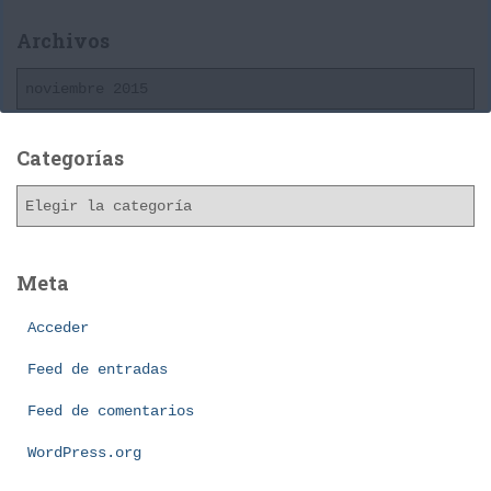
Archivos
A
r
c
h
Categorías
i
C
v
a
o
t
s
e
Meta
g
o
Acceder
r
í
Feed de entradas
a
Feed de comentarios
s
WordPress.org