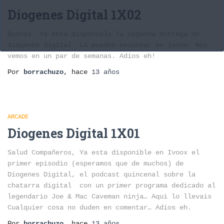
Diogenes Digital 1X02
Buenas. Ya está disponible la segunda entrega de
diogenes digital. La puedes escuchar en ivoox. Nos
vemos en un par de semanas. Adios eh!
Por
borrachuzo
, hace
13 años
ARCADE
Diogenes Digital 1X01
Salud Compañeros, Ya esta disponible en Ivoox el
primer episodio (esperamos que de muchos) de
Diogenes Digital, el podcast quincenal sobre la
chatarra digital con un primer programa dedicado al
legendario Joe & Mac Caveman ninja… Aqui lo llevais
Cualquier cosa no duden en comentar… Adios eh.
Por
borrachuzo
, hace
13 años