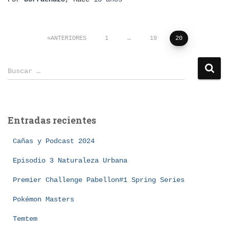
Paginación
ANTERIORES
1
…
19
20
de
B
Buscar …
u
entradas
s
c
a
Entradas recientes
r
:
Cañas y Podcast 2024
Episodio 3 Naturaleza Urbana
Premier Challenge Pabellon#1 Spring Series
Pokémon Masters
Temtem