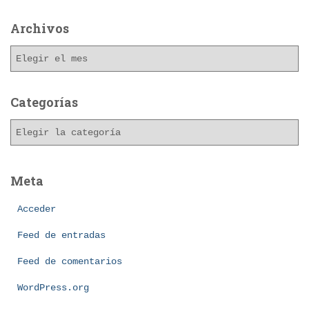
Archivos
A
r
c
h
Categorías
i
C
v
a
o
t
s
e
Meta
g
o
Acceder
r
í
Feed de entradas
a
Feed de comentarios
s
WordPress.org