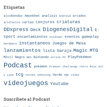
Etiquetas
Amonkhet
alcobendas
analisis
arcades
Android
criaturas
conjuros
cartas
artefactos
DDxpress
DiogenesDigital
Deck
E-
sport
eventos
gameplay
encantamientos
estándar
instantaneos
Juegos de Mesa
Hardware
lanzamientos
MTG
Magic
lista baraja
Nintendo
PlayPokémon
Móvil
Negro
NES
online
PC
Podcast
pokemon
Premier Challenge
retro
Rojo
Sol
tcg
Verde
torneo
vgc
y Luna
unboxing
video
videojuegos
Youtube
Suscribete al Podcast