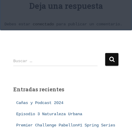
Deja una respuesta
Debes estar
conectado
para publicar un comentario.
B
Buscar …
u
s
c
a
Entradas recientes
r
:
Cañas y Podcast 2024
Episodio 3 Naturaleza Urbana
Premier Challenge Pabellon#1 Spring Series