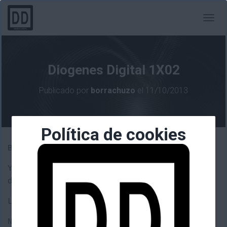
C
A
M
B
I
Diogenes Digital 1X02
A
R
Publicado por
borrachuzo
el
11/10/2013
M
O
D
O
Política de cookies
D
E
Buenas.
N
A
Ya está disponible la segunda entrega de
V
E
diogenes digital.
G
A
La puedes escuchar
en ivoox.
C
I
Nos vemos en un par de semanas.