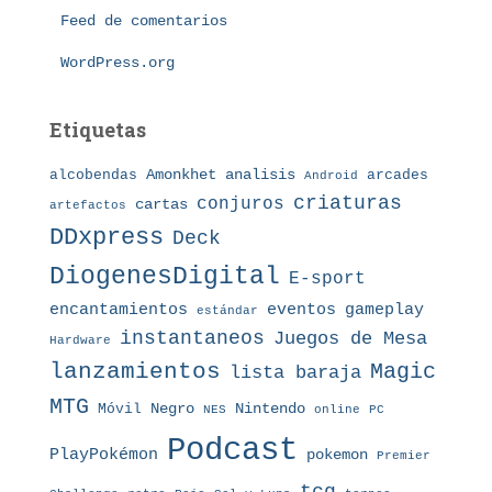
s
Feed de comentarios
WordPress.org
Etiquetas
Amonkhet
alcobendas
analisis
arcades
Android
criaturas
conjuros
cartas
artefactos
DDxpress
Deck
DiogenesDigital
E-sport
eventos
gameplay
encantamientos
estándar
instantaneos
Juegos de Mesa
Hardware
lanzamientos
Magic
lista baraja
MTG
Nintendo
Móvil
Negro
NES
online
PC
Podcast
PlayPokémon
pokemon
Premier