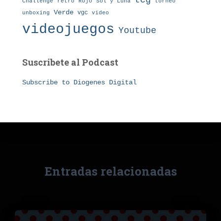
tcg
Challenge
retro
torneo
Rojo
Sol y Luna
Verde
vgc
unboxing
video
videojuegos
Youtube
Suscribete al Podcast
Subscribe to Diogenes Digital
Entradas relacionadas