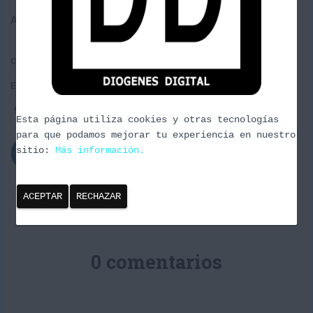
Ó
N
Adios eh!
Categorías:
ARCADE
DIOGENES DIGITAL
VIDEOJUEGOS
Etiquetas:
arcades
booblebubble
DiogenesDigital
gameboy
NES
Podcast
taito
videojuegos
Esta página utiliza cookies y otras tecnologías
para que podamos mejorar tu experiencia en nuestro
sitio:
Más información.
ACEPTAR
RECHAZAR
0 comentarios