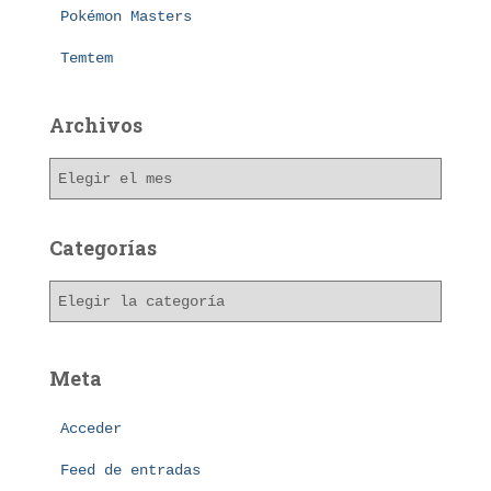
Pokémon Masters
Temtem
Archivos
A
r
c
h
Categorías
i
v
C
o
a
s
t
e
Meta
g
o
Acceder
r
í
Feed de entradas
a