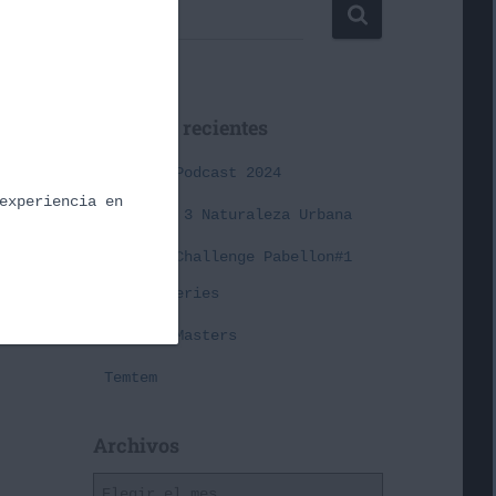
Buscar …
Entradas recientes
Cañas y Podcast 2024
experiencia en
Episodio 3 Naturaleza Urbana
Premier Challenge Pabellon#1
Spring Series
Pokémon Masters
Temtem
Archivos