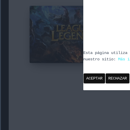
LEA
D
Op
Ga
P
Esta página utiliza 
nuestro sitio:
Más i
ACEPTAR
RECHAZAR