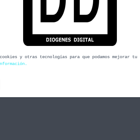
GUE OF LEGENDS
e League of Legends y cerveza
inión sobre el acuerdo de patrocinio entre Riot
mes y la cervecera para la región norteamericana.
or
borrachuzo
, hace
7 años
cookies y otras tecnologías para que podamos mejorar tu 
nformación.