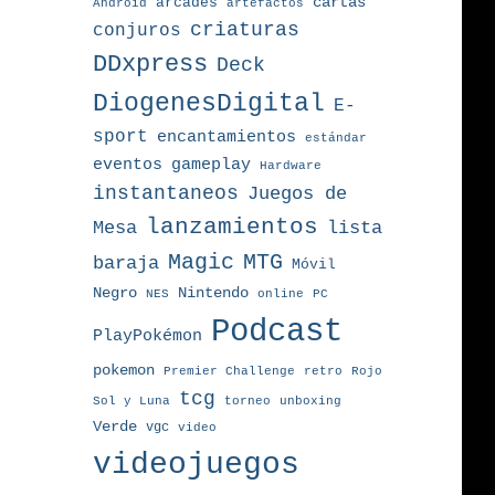
arcades
cartas
Android
artefactos
criaturas
conjuros
DDxpress
Deck
DiogenesDigital
E-
sport
encantamientos
estándar
eventos
gameplay
Hardware
instantaneos
Juegos de
lanzamientos
Mesa
lista
MTG
Magic
baraja
Móvil
Nintendo
Negro
NES
online
PC
Podcast
PlayPokémon
pokemon
Premier Challenge
retro
Rojo
tcg
torneo
Sol y Luna
unboxing
Verde
vgc
video
videojuegos