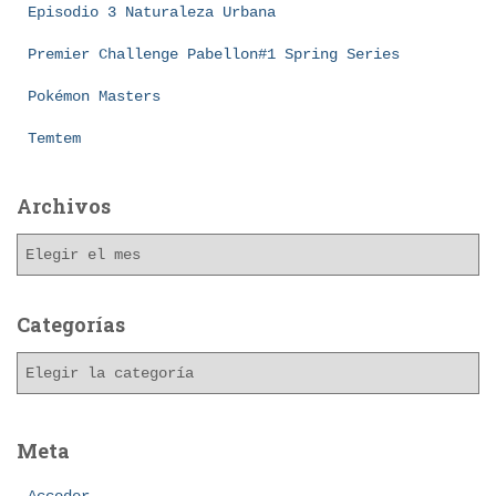
Episodio 3 Naturaleza Urbana
Premier Challenge Pabellon#1 Spring Series
Pokémon Masters
Temtem
Archivos
A
r
c
h
Categorías
i
C
v
a
o
t
s
e
Meta
g
o