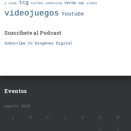
tcg
Verde
torneo
vgc
y Luna
unboxing
video
videojuegos
Youtube
Suscribete al Podcast
Subscribe to Diogenes Digital
Eventos
agosto 2026
L
M
X
J
V
S
D
1
2