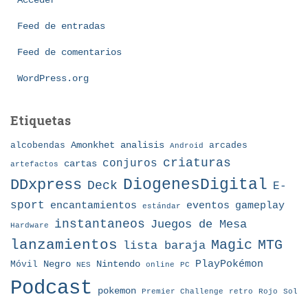
Acceder
r
í
Feed de entradas
a
Feed de comentarios
s
WordPress.org
Etiquetas
Amonkhet
alcobendas
analisis
arcades
Android
criaturas
conjuros
cartas
artefactos
DDxpress
DiogenesDigital
Deck
E-
sport
eventos
gameplay
encantamientos
estándar
instantaneos
Juegos de Mesa
Hardware
lanzamientos
MTG
Magic
lista baraja
Nintendo
PlayPokémon
Móvil
Negro
NES
online
PC
Podcast
pokemon
Premier Challenge
retro
Rojo
Sol