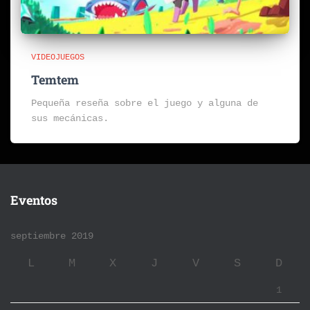
VIDEOJUEGOS
Temtem
Pequeña reseña sobre el juego y alguna de
sus mecánicas.
Eventos
septiembre 2019
L
M
X
J
V
S
D
1