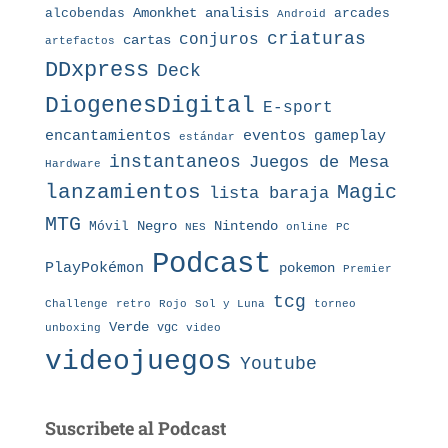
Amonkhet
alcobendas
analisis
arcades
Android
criaturas
conjuros
cartas
artefactos
DDxpress
Deck
DiogenesDigital
E-sport
eventos
gameplay
encantamientos
estándar
instantaneos
Juegos de Mesa
Hardware
lanzamientos
Magic
lista baraja
MTG
Nintendo
Móvil
Negro
NES
online
PC
Podcast
PlayPokémon
pokemon
Premier
tcg
Challenge
retro
torneo
Rojo
Sol y Luna
Verde
vgc
unboxing
video
videojuegos
Youtube
Suscribete al Podcast