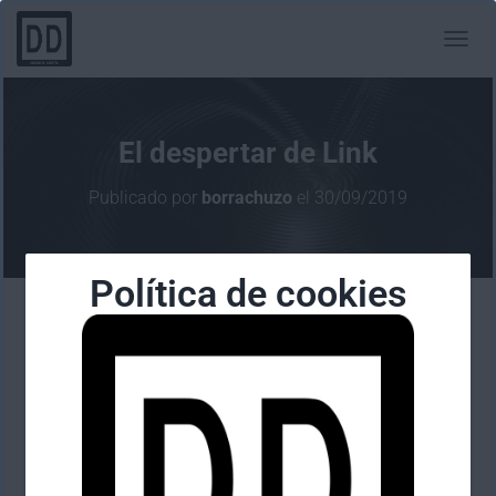
C
A
M
B
I
El despertar de Link
A
R
Publicado por
borrachuzo
el
30/09/2019
M
O
D
O
Política de cookies
D
E
N
A
V
E
G
A
C
I