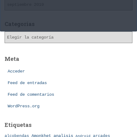
A
r
c
h
Categorías
i
C
v
a
o
t
s
e
Meta
g
o
Acceder
r
í
Feed de entradas
a
Feed de comentarios
s
WordPress.org
Etiquetas
Amonkhet
alcobendas
analisis
arcades
Android