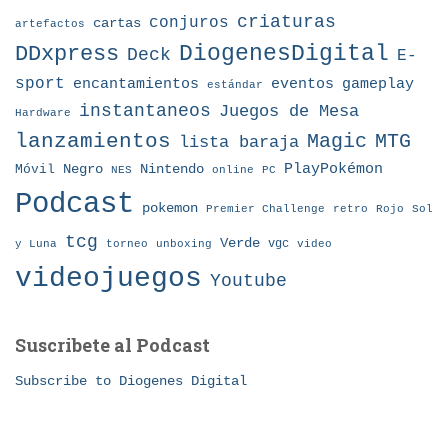
criaturas
conjuros
cartas
artefactos
DDxpress
DiogenesDigital
Deck
E-
sport
eventos
gameplay
encantamientos
estándar
instantaneos
Juegos de Mesa
Hardware
lanzamientos
MTG
Magic
lista baraja
Nintendo
PlayPokémon
Móvil
Negro
NES
online
PC
Podcast
pokemon
Premier Challenge
retro
Rojo
Sol
tcg
Verde
torneo
vgc
y Luna
unboxing
video
videojuegos
Youtube
Suscribete al Podcast
Subscribe to Diogenes Digital