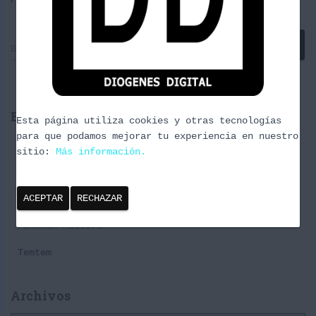
B
Buscar …
u
s
c
a
Entradas recientes
r
Esta página utiliza cookies y otras tecnologías
:
para que podamos mejorar tu experiencia en nuestro
Cañas y Podcast 2024
sitio:
Más información.
Episodio 3 Naturaleza Urbana
ACEPTAR
RECHAZAR
Premier Challenge Pabellon#1 Spring Series
Pokémon Masters
Temtem
Archivos