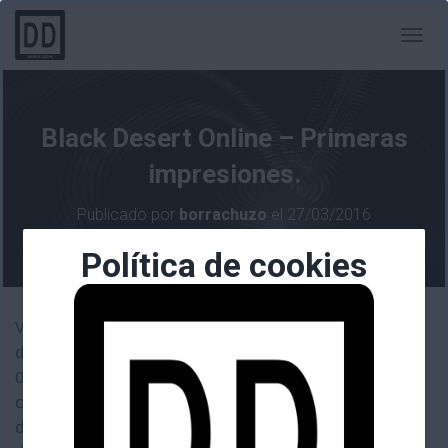
C
A
M
B
I
Black Desert Online – Primeras
A
R
impresiones.
M
O
Publicado por
borrachuzo
el
27/03/2016
D
O
Política de cookies
D
E
N
A
Voy a intentar organizar las impresiones
V
de estas dos semanas de juego.
E
G
Obviaré la pantalla de loggin y la
A
creación de personajes, y me iré
C
directamente al las impresiones saltando
I