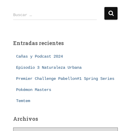
B
Buscar …
u
s
c
a
Entradas recientes
r
:
Cañas y Podcast 2024
Episodio 3 Naturaleza Urbana
Premier Challenge Pabellon#1 Spring Series
Pokémon Masters
Temtem
Archivos
A