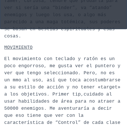
Tamer, curiosa, tendré que probarla para
ver si sería una “binder”, va “atando”
enemigos y luego los usa, o algo más
parecido a una maga totémica, sus poderes
se basan en bestias espirituales y esas
cosas.
MOVIMIENTO
El movimiento con teclado y ratón es un
poco engorroso, me gusta ver el puntero y
ver que tengo seleccionado. Pero, no es
un mmo al uso, así que toca acostumbrarse
a su estilo de acción y no tener «target»
a los objetivos. Primer tip,cuidado al
usar habilidades de área para no atraer a
50000 enemigos. Me aventuraría a decir
que eso tiene que ver con la
característica de “Control” de cada clase