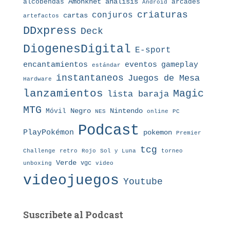
Amonkhet
alcobendas
analisis
arcades
Android
criaturas
conjuros
cartas
artefactos
DDxpress
Deck
DiogenesDigital
E-sport
eventos
gameplay
encantamientos
estándar
instantaneos
Juegos de Mesa
Hardware
lanzamientos
Magic
lista baraja
MTG
Nintendo
Móvil
Negro
NES
online
PC
Podcast
PlayPokémon
pokemon
Premier
tcg
Challenge
retro
torneo
Rojo
Sol y Luna
Verde
vgc
unboxing
video
videojuegos
Youtube
Suscribete al Podcast