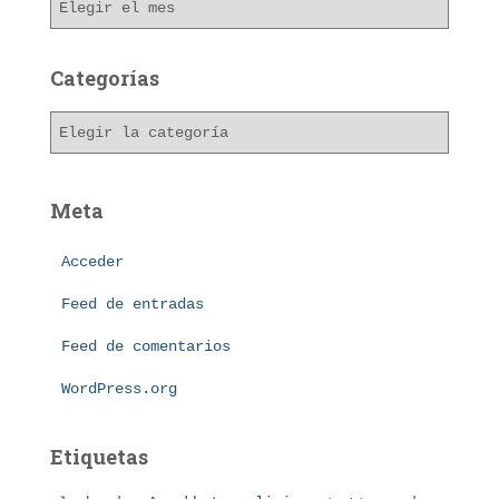
r
c
h
Categorías
i
v
C
o
a
s
t
e
Meta
g
o
Acceder
r
í
Feed de entradas
a
s
Feed de comentarios
WordPress.org
Etiquetas