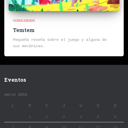
VIDEOJUEGOS
Temtem
Pequeña reseña sobre el juego y alguna de
sus mecánicas.
Eventos
marzo 2016
L
M
X
J
V
S
D
1
2
3
4
5
6
7
8
9
10
11
12
13