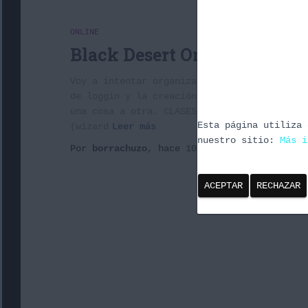
ONLINE
Black Desert Online – Prime
Voy a intentar organizar las impresiones d
de loggin y la creación de personajes, y me
una cosa a otra. CLASES Curioso que la únic
Esta página utiliza 
(wizard
Leer más
nuestro sitio:
Más i
Por
borrachuzo
, hace
10 años
ACEPTAR
RECHAZAR