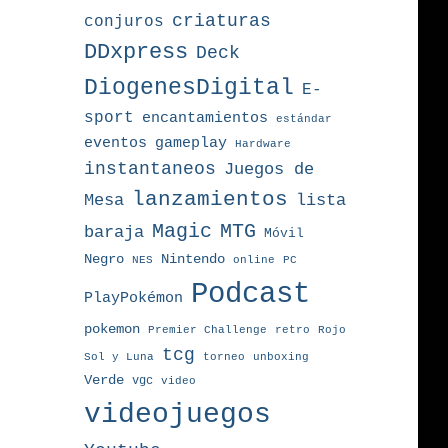
criaturas
conjuros
DDxpress
Deck
DiogenesDigital
E-
sport
encantamientos
estándar
eventos
gameplay
Hardware
instantaneos
Juegos de
lanzamientos
Mesa
lista
MTG
Magic
baraja
Móvil
Nintendo
Negro
NES
online
PC
Podcast
PlayPokémon
pokemon
Premier Challenge
retro
Rojo
tcg
torneo
Sol y Luna
unboxing
Verde
vgc
video
videojuegos