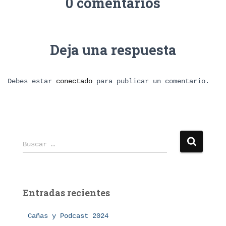
0 comentarios
Deja una respuesta
Debes estar
conectado
para publicar un comentario.
B
Buscar …
u
s
c
a
Entradas recientes
r
:
Cañas y Podcast 2024