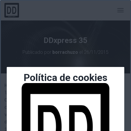
C
A
M
B
I
DDxpress 35
A
R
Publicado por
borrachuzo
el
26/11/2015
M
O
D
O
Política de cookies
D
E
Hoy vienen ecos de Dreamhack y con ella
N
la noticia que Heroes of Storm regalará a
A
V
Cho’Gall si tenemos vinculadas nuestras
E
cuentas de twitch y Battlenet y
G
visualizamos las finales en algún momento
A
C
de mañana viernes 27 a partir de las
I
19:00