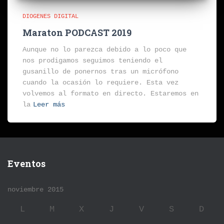
DIOGENES DIGITAL
Maraton PODCAST 2019
Aunque no lo parezca debido a lo poco que
nos prodigamos seguimos teniendo el
gusanillo de ponernos tras un micrófono
cuando la ocasión lo requiere. Esta vez
volvemos al formato en directo. Estaremos en
la
Leer más
Eventos
noviembre 2015
L
M
X
J
V
S
D