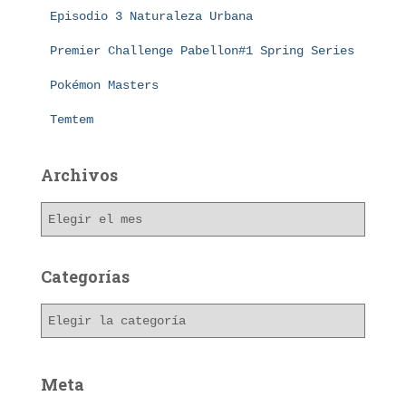
Episodio 3 Naturaleza Urbana
Premier Challenge Pabellon#1 Spring Series
Pokémon Masters
Temtem
Archivos
A
r
c
h
Categorías
i
v
C
o
a
s
t
e
Meta
g