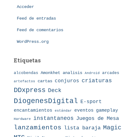
o
Acceder
r
í
Feed de entradas
a
s
Feed de comentarios
WordPress.org
Etiquetas
Amonkhet
alcobendas
analisis
arcades
Android
criaturas
conjuros
cartas
artefactos
DDxpress
Deck
DiogenesDigital
E-sport
eventos
gameplay
encantamientos
estándar
instantaneos
Juegos de Mesa
Hardware
lanzamientos
Magic
lista baraja