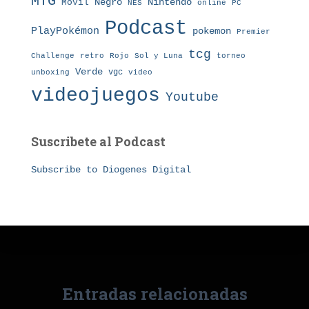
MTG
Nintendo
Móvil
Negro
NES
online
PC
Podcast
PlayPokémon
pokemon
Premier
tcg
Challenge
retro
torneo
Rojo
Sol y Luna
Verde
vgc
unboxing
video
videojuegos
Youtube
Suscribete al Podcast
Subscribe to Diogenes Digital
Entradas relacionadas