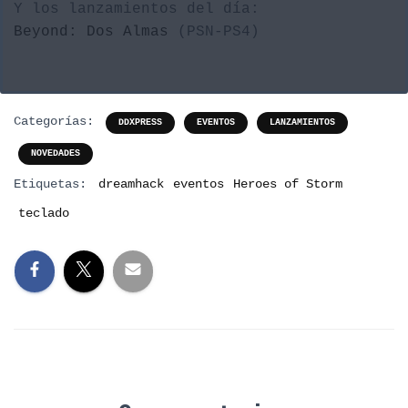
Y los lanzamientos del día:
Beyond: Dos Almas
(PSN-PS4)
Categorías:
DDXPRESS
EVENTOS
LANZAMIENTOS
NOVEDADES
Etiquetas:
dreamhack
eventos
Heroes of Storm
teclado