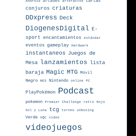
arcades
cartas
Android
artefactos
criaturas
conjuros
DDxpress
Deck
DiogenesDigital
E-
sport
encantamientos
estándar
eventos
gameplay
Hardware
instantaneos
Juegos de
lanzamientos
Mesa
lista
MTG
Magic
baraja
Móvil
Nintendo
Negro
NES
online
PC
Podcast
PlayPokémon
pokemon
Premier Challenge
retro
Rojo
tcg
torneo
Sol y Luna
unboxing
Verde
vgc
video
videojuegos