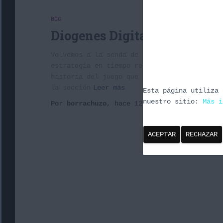
BGG
Diogenes Digital 2×07: Warc
Volvemos a la senda de Blizzard, para abarc
estrategia en tiempo real (RTS) y que tambi
historia del juego que en estos días cumple
la sección
Leer más
Esta página utiliza 
nuestro sitio:
Más i
Por
borrachuzo
, hace
12 años
ACEPTAR
RECHAZAR