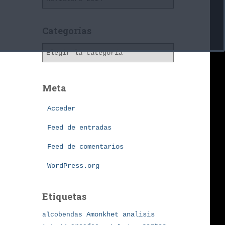
r
c
h
Categorías
i
C
v
a
o
t
s
e
Meta
g
o
Acceder
r
í
Feed de entradas
a
Feed de comentarios
s
WordPress.org
Etiquetas
Amonkhet
alcobendas
analisis