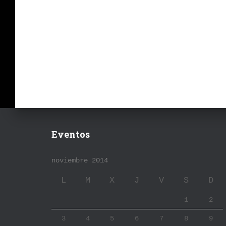
Eventos
noviembre 2014
L
M
X
J
V
S
D
1
2
3
4
5
6
7
8
9