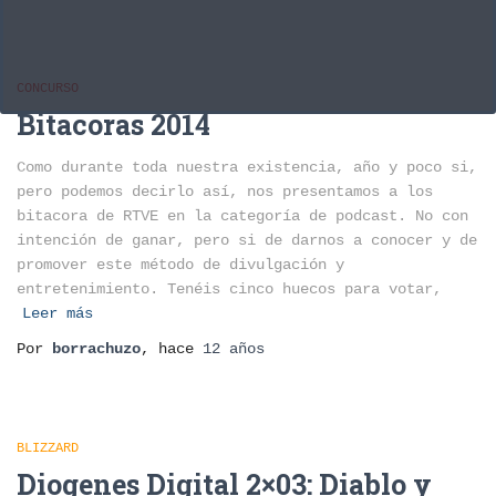
CONCURSO
Bitacoras 2014
Como durante toda nuestra existencia, año y poco si,
pero podemos decirlo así, nos presentamos a los
bitacora de RTVE en la categoría de podcast. No con
intención de ganar, pero si de darnos a conocer y de
promover este método de divulgación y
entretenimiento. Tenéis cinco huecos para votar,
Leer más
Por
borrachuzo
, hace
12 años
BLIZZARD
Diogenes Digital 2×03: Diablo y