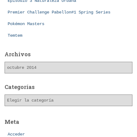
Episodio 3 Naturaleza Urbana
Premier Challenge Pabellon#1 Spring Series
Pokémon Masters
Temtem
Archivos
A
r
c
h
Categorías
i
C
v
a
o
t
s
e
Meta
g
o
Acceder