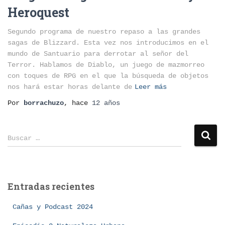
Heroquest
Segundo programa de nuestro repaso a las grandes
sagas de Blizzard. Esta vez nos introducimos en el
mundo de Santuario para derrotar al señor del
Terror. Hablamos de Diablo, un juego de mazmorreo
con toques de RPG en el que la búsqueda de objetos
nos hará estar horas delante de
Leer más
Por
borrachuzo
, hace
12 años
B
Buscar …
u
s
c
a
Entradas recientes
r
:
Cañas y Podcast 2024