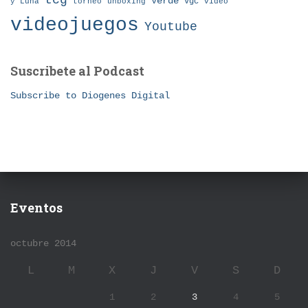
tcg
Verde
torneo
vgc
y Luna
unboxing
video
videojuegos
Youtube
Suscribete al Podcast
Subscribe to Diogenes Digital
Eventos
octubre 2014
L
M
X
J
V
S
D
1
2
3
4
5