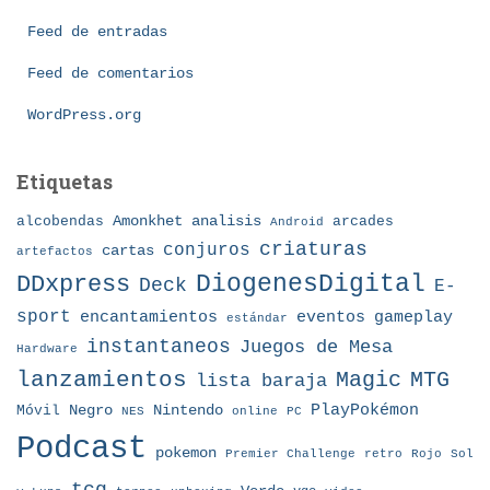
r
í
Feed de entradas
a
Feed de comentarios
s
WordPress.org
Etiquetas
Amonkhet
alcobendas
analisis
arcades
Android
criaturas
conjuros
cartas
artefactos
DDxpress
DiogenesDigital
Deck
E-
sport
eventos
gameplay
encantamientos
estándar
instantaneos
Juegos de Mesa
Hardware
lanzamientos
MTG
Magic
lista baraja
Nintendo
PlayPokémon
Móvil
Negro
NES
online
PC
Podcast
pokemon
Premier Challenge
retro
Rojo
Sol