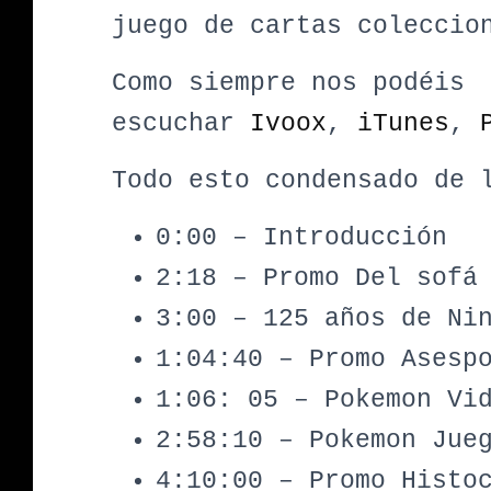
juego de cartas coleccio
Como siempre nos podéis
escuchar
Ivoox
,
iTunes
,
Todo esto condensado de 
0:00 – Introducción
2:18 – Promo Del sofá
3:00 – 125 años de Ni
1:04:40 – Promo Asesp
1:06: 05 – Pokemon Vi
2:58:10 – Pokemon Jue
4:10:00 – Promo Histo