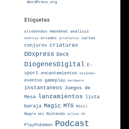
WordPress.org
Etiquetas
Amonkhet
alcobendas
analisis
arcades
cartas
Android
artefactos
criaturas
conjuros
DDxpress
Deck
DiogenesDigital
E-
sport
encantamientos
estándar
eventos
gameplay
Hardware
instantaneos
Juegos de
lanzamientos
Mesa
lista
MTG
Magic
baraja
Móvil
Nintendo
Negro
NES
online
PC
Podcast
PlayPokémon