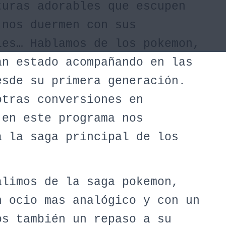
turas adorables que escupen
 nos duermen con sus
les… Hablamos de los pokemon,
an estado acompañando en las
esde su primera generación.
otras conversiones en
 en este programa nos
a la saga principal de los
alimos de la saga pokemon,
n ocio mas analógico y con un
os también un repaso a su