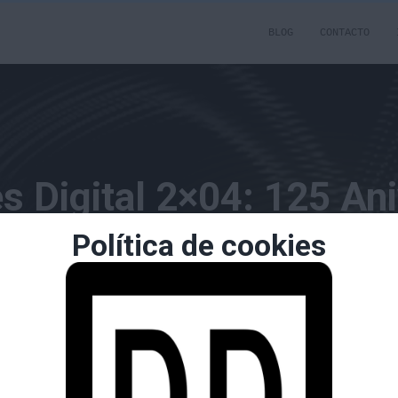
BLOG
CONTACTO
s Digital 2×04: 125 Ani
Política de cookies
o y Pokemon videojue
Publicado por
borrachuzo
el
17/10/2014