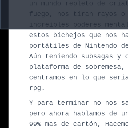
un mundo repleto de cria
fuego, nos tiran rayos o
increíbles poderes menta
estos bichejos que nos h
portátiles de Nintendo d
Aún teniendo subsagas y 
plataforma de sobremesa,
centramos en lo que serí
rpg.
Y para terminar no nos s
pero ahora hablamos de u
99% mas de cartón, Hacem