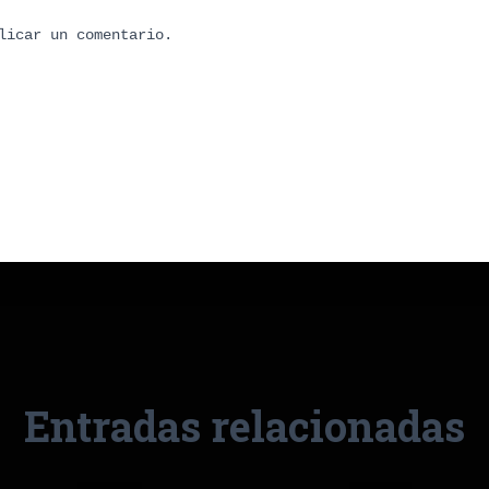
volumen.
licar un comentario.
Entradas relacionadas