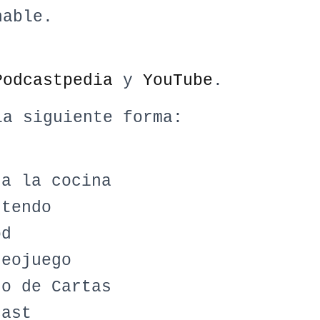
nable.
Podcastpedia
y
YouTube
.
la siguiente forma:
 a la cocina
ntendo
od
deojuego
go de Cartas
cast