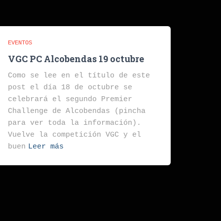
EVENTOS
VGC PC Alcobendas 19 octubre
Como se lee en el título de este
post el día 18 de octubre se
celebrará el segundo Premier
Challenge de Alcobendas (pincha
para ver toda la información).
Vuelve la competición VGC y el
buen
Leer más