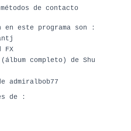
 métodos de contacto
n en este programa son :
antj
FX
 (álbum completo) de Shu
de admiralbob77
es de :