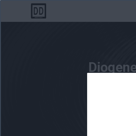
Diogene
Nintend