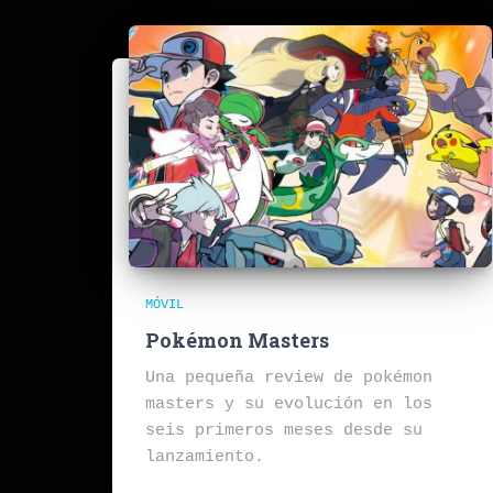
MÓVIL
Pokémon Masters
Una pequeña review de pokémon
masters y su evolución en los
seis primeros meses desde su
lanzamiento.