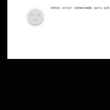
Debes estar
conectado
para pub