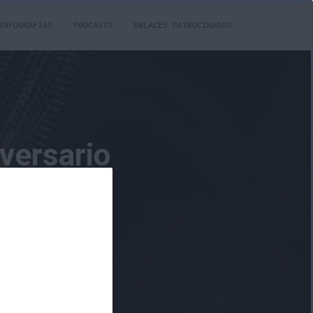
INFOGRAFÍAS
PODCASTS
ENLACES PATROCINADOS
versario
go + TCG