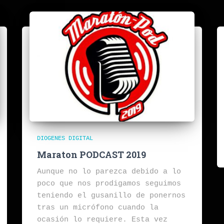
DIOGENES DIGITAL
Maraton PODCAST 2019
Aunque no lo parezca debido a lo
poco que nos prodigamos seguimos
teniendo el gusanillo de ponernos
tras un micrófono cuando la
ocasión lo requiere. Esta vez