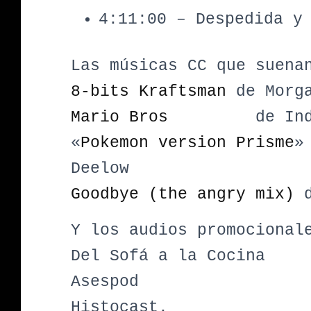
4:11:00 – Despedida y
Las músicas CC que suena
8-bits Kraftsman
de Morg
Mario Bros
de Ind 
«
Pokemon version Prisme
»
Deelow
Goodbye (the angry mix)
Y los audios promocional
Del Sofá a la Cocina
Asespod
Histocast.