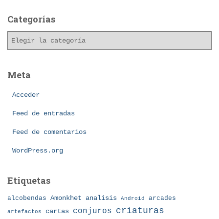
c
h
Categorías
i
C
v
a
o
t
s
e
Meta
g
o
Acceder
r
í
Feed de entradas
a
Feed de comentarios
s
WordPress.org
Etiquetas
Amonkhet
alcobendas
analisis
arcades
Android
criaturas
conjuros
cartas
artefactos