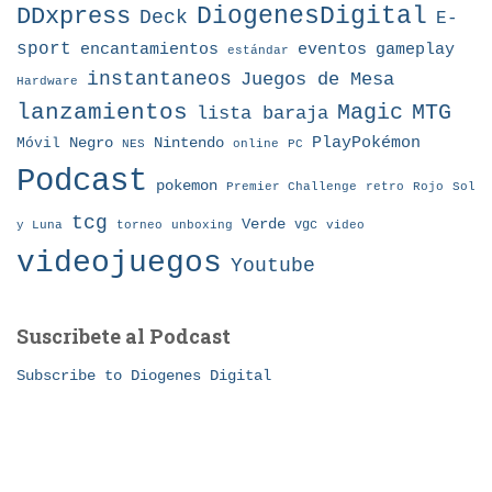
DDxpress
DiogenesDigital
Deck
E-
sport
eventos
gameplay
encantamientos
estándar
instantaneos
Juegos de Mesa
Hardware
lanzamientos
MTG
Magic
lista baraja
Nintendo
PlayPokémon
Móvil
Negro
NES
online
PC
Podcast
pokemon
Premier Challenge
retro
Rojo
Sol
tcg
Verde
torneo
vgc
y Luna
unboxing
video
videojuegos
Youtube
Suscribete al Podcast
Subscribe to Diogenes Digital