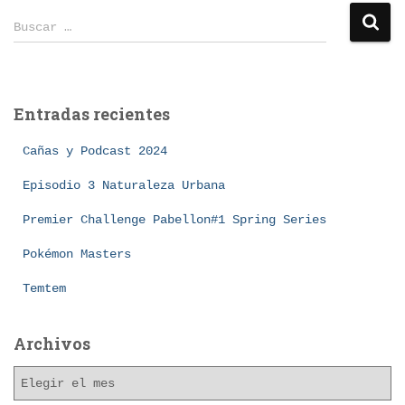
B
Buscar …
u
s
c
a
Entradas recientes
r
:
Cañas y Podcast 2024
Episodio 3 Naturaleza Urbana
Premier Challenge Pabellon#1 Spring Series
Pokémon Masters
Temtem
Archivos
A
r