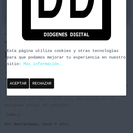
POKEMON
TOXICROAC INMUNIDADES –
Esta página utiliza cookies y otras tecnologías
Baraja estándar
para que podamos mejorar tu experiencia en nuestro
sitio:
Más información.
Hoy os traigo una baraja, esta vez de formato
estándar, sin Pokémon EX y obviamente sin los
sempiternos Shaymin, barata y muy divertida de
ACEPTAR
RECHAZAR
jugar. Nos vamos a basar en atacar con Toxicroak y a
intentar abusar de su habilidad. Ya para la
siguiente entrega traeré algo más metido en el
metagame actual de estándar.
(más…)
Por
borrachuzo
, hace
9 años