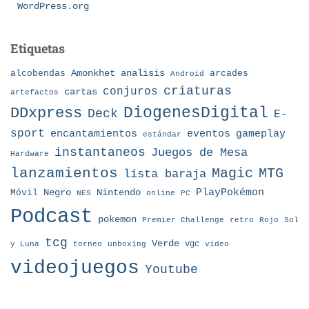
WordPress.org
Etiquetas
Amonkhet
alcobendas
analisis
arcades
Android
criaturas
conjuros
cartas
artefactos
DDxpress
DiogenesDigital
Deck
E-
sport
eventos
gameplay
encantamientos
estándar
instantaneos
Juegos de Mesa
Hardware
lanzamientos
MTG
Magic
lista baraja
Nintendo
PlayPokémon
Móvil
Negro
NES
online
PC
Podcast
pokemon
Premier Challenge
retro
Rojo
Sol
tcg
Verde
torneo
vgc
y Luna
unboxing
video
videojuegos
Youtube