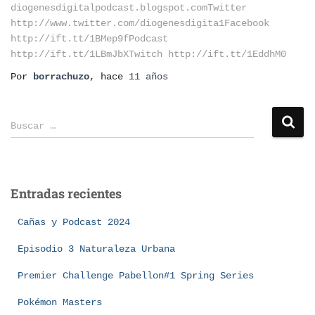
diogenesdigitalpodcast.blogspot.comTwitter
http://www.twitter.com/diogenesdigita1Facebook
http://ift.tt/1BMep9fPodcast
http://ift.tt/1LBmJbXTwitch http://ift.tt/1EddhM0
Por
borrachuzo
, hace
11 años
Buscar …
Entradas recientes
Cañas y Podcast 2024
Episodio 3 Naturaleza Urbana
Premier Challenge Pabellon#1 Spring Series
Pokémon Masters