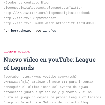
Métodos de contacto:Blog
diogenesdigitalpodcast.blogspot.comTwitter
http://www.twitter.com/diogenesdigita1Facebook
http://ift.tt/1BMep9fPodcast
http://ift.tt/1LBmJbXTwitch http://ift.tt/1EddhM0
Por
borrachuzo
, hace
11 años
DIOGENES DIGITAL
Nuevo vídeo en youTube: League
of Legends
[youtube https://www.youtube.com/watch?
v=FExWap8f8jI] Empiezo el acto III para intentar
conseguir el último icono del evento de aguas
estancadas junto a @flash0mc y @Sthaxis Y si os
gusta el juego no dejeis de probar League of Legends
Champion Select Lite Métodos de contacto:Blog