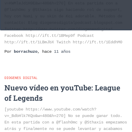
v=KWMleJd1H9E&w=480&h=270] En esta partida con a
@flash0mc y @Sthaxis sigo haciendo rol de support,
hoy con Nami y su skin de Koi adorable. Métodos de
contacto: Blog diogenesdigitalpodcast.blogspot.com
Twitter http://www.twitter.com/diogenesdigita1
Facebook http://ift.tt/1BMep9f Podcast
http://ift.tt/1LBmJbX Twitch http://ift.tt/1EddhM0
Por
borrachuzo
, hace
11 años
DIOGENES DIGITAL
Nuevo vídeo en youTube: League
of Legends
[youtube https://www.youtube.com/watch?
v=_BdbHlk7KQo&w=480&h=270] No se puede ganar todo.
En esta partida con a @flash0mc y @Sthaxis empezamos
atrás y finalmente no se puede levantar y acabamos