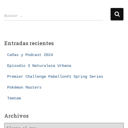
B
Buscar …
u
s
c
a
Entradas recientes
r
:
Cañas y Podcast 2024
Episodio 3 Naturaleza Urbana
Premier Challenge Pabellon#1 Spring Series
Pokémon Masters
Temtem
Archivos
A