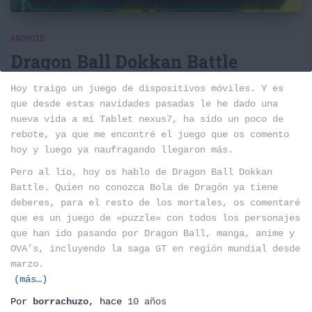
ANDROID
Dragon Ball Dokkan Battle
Hoy traigo un juego de dispositivos móviles. Y es
que desde estas navidades pasadas le he dado una
nueva vida a mi Tablet nexus7, ha sido un poco de
rebote, ya que me encontré el juego que os comento
hoy y luego ya naufragando llegaron más.
Pero al lío, hoy os hablo de Dragon Ball Dokkan
Battle. Quien no conozca Bola de Dragón ya tiene
deberes, para el resto de los mortales, os comentaré
que es un juego de «puzzle» con todos los personajes
que han ido pasando por Dragon Ball, manga, anime y
OVA’s, incluyendo la saga GT en región mundial desde
marzo.
(más…)
Por
borrachuzo
, hace
10 años