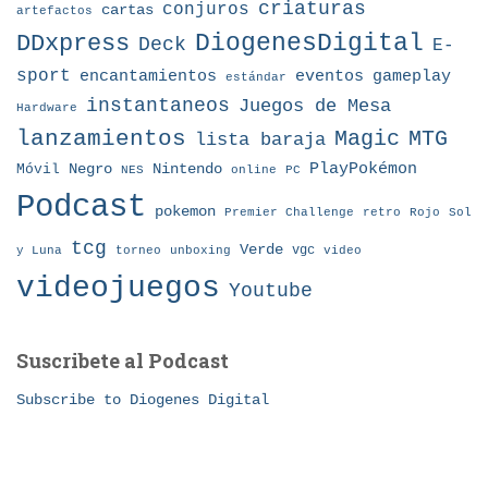
criaturas
conjuros
cartas
artefactos
DDxpress
DiogenesDigital
Deck
E-
sport
eventos
gameplay
encantamientos
estándar
instantaneos
Juegos de Mesa
Hardware
lanzamientos
MTG
Magic
lista baraja
Nintendo
PlayPokémon
Móvil
Negro
NES
online
PC
Podcast
pokemon
Premier Challenge
retro
Rojo
Sol
tcg
Verde
torneo
vgc
y Luna
unboxing
video
videojuegos
Youtube
Suscribete al Podcast
Subscribe to Diogenes Digital