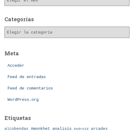
r
c
h
Categorías
i
C
v
a
o
t
s
e
Meta
g
o
Acceder
r
í
Feed de entradas
a
Feed de comentarios
s
WordPress.org
Etiquetas
Amonkhet
alcobendas
analisis
arcades
Android