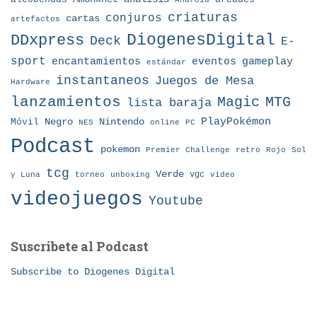
criaturas
conjuros
cartas
artefactos
DDxpress
DiogenesDigital
Deck
E-
sport
eventos
gameplay
encantamientos
estándar
instantaneos
Juegos de Mesa
Hardware
lanzamientos
MTG
Magic
lista baraja
Nintendo
PlayPokémon
Móvil
Negro
NES
online
PC
Podcast
pokemon
Premier Challenge
retro
Rojo
Sol
tcg
Verde
torneo
vgc
y Luna
unboxing
video
videojuegos
Youtube
Suscribete al Podcast
Subscribe to Diogenes Digital