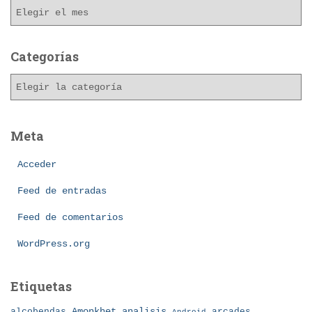
A
r
c
h
Categorías
i
C
v
a
o
t
s
e
Meta
g
o
Acceder
r
í
Feed de entradas
a
Feed de comentarios
s
WordPress.org
Etiquetas
Amonkhet
alcobendas
analisis
arcades
Android