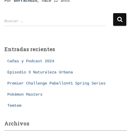
Por
borrachuzo
, hace
12 años
B
Buscar …
u
s
c
a
Entradas recientes
r
:
Cañas y Podcast 2024
Episodio 3 Naturaleza Urbana
Premier Challenge Pabellon#1 Spring Series
Pokémon Masters
Temtem
Archivos