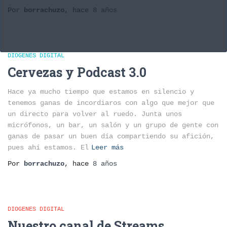
Por
borrachuzo
, hace
8 años
DIOGENES DIGITAL
Cervezas y Podcast 3.0
Hace ya mucho tiempo que estamos en silencio y
tenemos ganas de incordiaros con algo que mejor que
un directo para volver al ruedo. Junta unos
micrófonos, un bar, un salón y un grupo de gente con
ganas de pasar un buen día compartiendo su afición,
pues ahí estamos. El
Leer más
Por
borrachuzo
, hace
8 años
DIOGENES DIGITAL
Nuestro canal de Streams