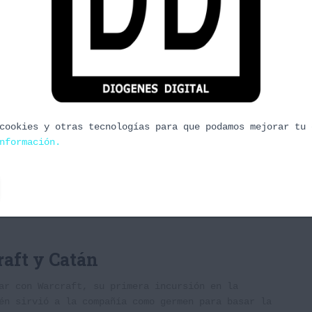
ros, Castlevania y La furia de
s que los vampiros tienen mucho que contar como
 mano de Java volvemos a la NES y que mejor
cookies y otras tecnologías para que podamos mejorar tu 
a introducirnos en el mundo de la noche.
nformación.
raft y Catán
ar con Warcraft, su primera incursión en la
én sirvió a la compañía como germen para basar la