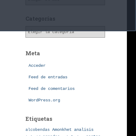
r
c
h
Categorías
i
C
v
a
o
t
s
e
Meta
g
o
Acceder
r
í
Feed de entradas
a
Feed de comentarios
s
WordPress.org
Etiquetas
Amonkhet
alcobendas
analisis