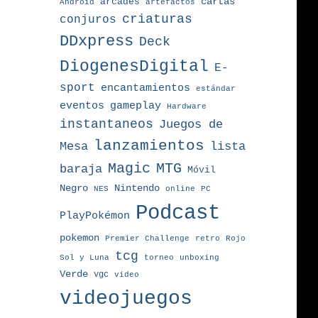
arcades
cartas
Android
artefactos
criaturas
conjuros
DDxpress
Deck
DiogenesDigital
E-
sport
encantamientos
estándar
eventos
gameplay
Hardware
instantaneos
Juegos de
lanzamientos
Mesa
lista
MTG
Magic
baraja
Móvil
Nintendo
Negro
NES
online
PC
Podcast
PlayPokémon
pokemon
Premier Challenge
retro
Rojo
tcg
torneo
Sol y Luna
unboxing
Verde
vgc
video
videojuegos