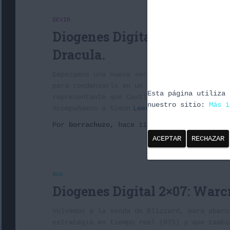
DEVIR
Diogenes Digital 2×16: Vampi
Dracula.
Empezamos una nueva serie de programas, y e
para condensarlo en un solo programa. De la
Esta página utiliza 
representante que Castlevania para empezar 
nuestro sitio:
Más i
Acompañamos a Simon
Leer más
Por
borrachuzo
, hace
11 años
ACEPTAR
RECHAZAR
BGG
Diogenes Digital 2×07: Warc
Volvemos a la senda de Blizzard, para abarc
estrategia en tiempo real (RTS) y que tambi