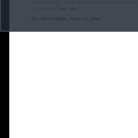
historia del juego que en estos días cumple
la sección
Leer más
Por
borrachuzo
, hace
12 años