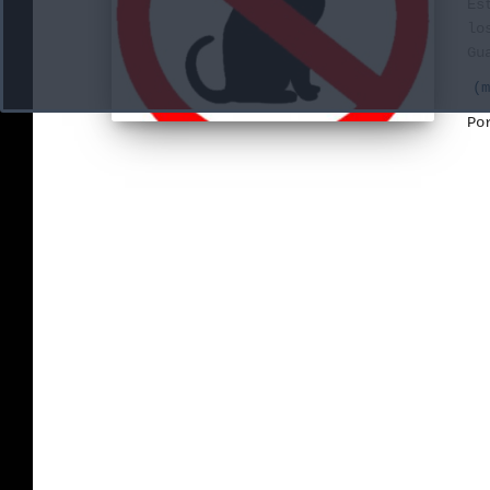
Es
lo
Gu
(m
P