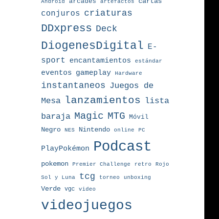
arcades
cartas
Android
artefactos
criaturas
conjuros
DDxpress
Deck
DiogenesDigital
E-
sport
encantamientos
estándar
eventos
gameplay
Hardware
instantaneos
Juegos de
lanzamientos
Mesa
lista
MTG
Magic
baraja
Móvil
Nintendo
Negro
NES
online
PC
Podcast
PlayPokémon
pokemon
Premier Challenge
retro
Rojo
tcg
torneo
Sol y Luna
unboxing
Verde
vgc
video
videojuegos