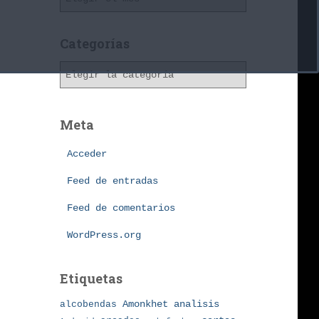
r
c
h
Categorías
i
C
v
a
o
t
s
e
Meta
g
o
Acceder
r
í
Feed de entradas
a
Feed de comentarios
s
WordPress.org
Etiquetas
Amonkhet
alcobendas
analisis