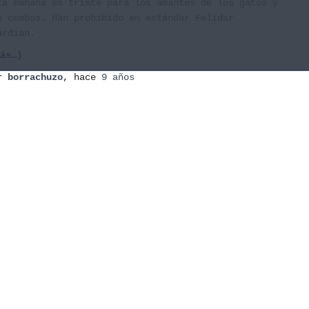
ta mañana es triste para los amantes de los gatos y
s combos. Han prohibido en estándar Felidar
ardian.
ás…)
or
borrachuzo
, hace
9 años