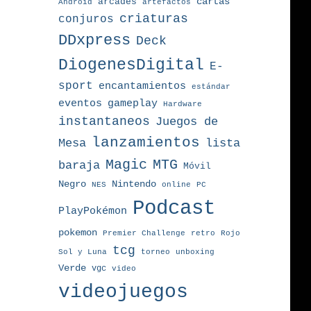
arcades
cartas
Android
artefactos
criaturas
conjuros
DDxpress
Deck
DiogenesDigital
E-
sport
encantamientos
estándar
eventos
gameplay
Hardware
instantaneos
Juegos de
lanzamientos
Mesa
lista
MTG
Magic
baraja
Móvil
Nintendo
Negro
NES
online
PC
Podcast
PlayPokémon
pokemon
Premier Challenge
retro
Rojo
tcg
torneo
Sol y Luna
unboxing
Verde
vgc
video
videojuegos