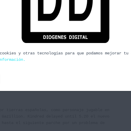
egos de mesa europea mas importante donde
grinan para ver que novedades «cartonianas» nos
ngo día 11 los afortunados que hayan podido ir nos
cookies y otras tecnologías para que podamos mejorar tu 
nformación.
or tierras españolas, como personaje jugable en
 Gazillion. Kindred delayed until 5.20 el nuevo
 hasta el siguiente parche por un problema de