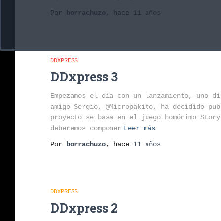
Por
borrachuzo
, hace
11 años
DDXPRESS
DDxpress 3
Empezamos el día con un lanzamiento, uno di
amigo Sergio, @Micropakito, ha decidido pub
proyecto se basa en el juego homónimo Story
deberemos componer
Leer más
Por
borrachuzo
, hace
11 años
DDXPRESS
DDxpress 2