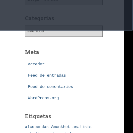
r
c
h
Categorías
i
C
v
a
o
t
s
e
Meta
g
o
Acceder
r
í
Feed de entradas
a
Feed de comentarios
s
WordPress.org
Etiquetas
Amonkhet
alcobendas
analisis