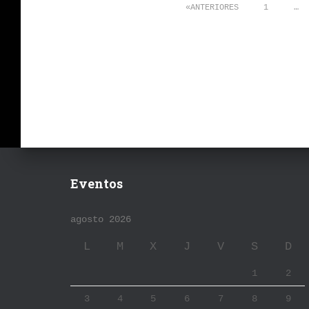
Paginación
ANTERIORES
1
…
de
entradas
Eventos
agosto 2026
L
M
X
J
V
S
D
1
2
3
4
5
6
7
8
9