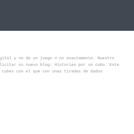
gital y no de un juego o no exactamente. Nuestro
licitar su nuevo blog: Historias por un cubo. Este
 cubes con el que con unas tiradas de dados