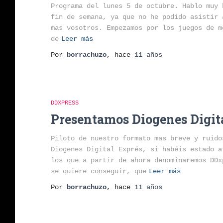
Programa del lunes 5 de octubre. Hablo muy 
fin de semana, ya que no he podido asistir 
mas vosotros. Empezamos por los juegos de m
de
Leer más
Por
borrachuzo
, hace
11 años
DDXPRESS
Presentamos Diogenes Digit
Piloto de nuestro formato mas breve y ruido
Diogenes Digital Exprés, si habéis estado a
los que a partir de ahora denominaremos DDx
se quiere conseguir, que
Leer más
Por
borrachuzo
, hace
11 años