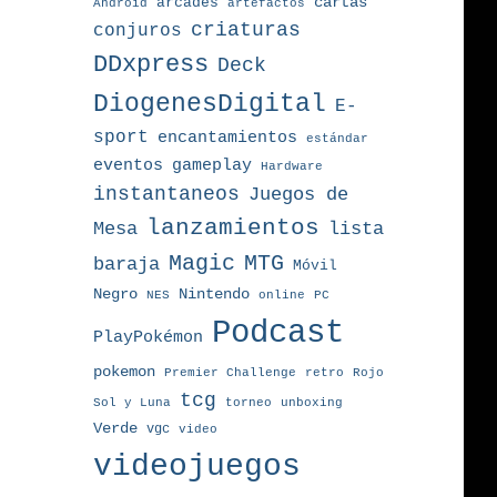
arcades
cartas
Android
artefactos
criaturas
conjuros
DDxpress
Deck
DiogenesDigital
E-
sport
encantamientos
estándar
eventos
gameplay
Hardware
instantaneos
Juegos de
lanzamientos
Mesa
lista
MTG
Magic
baraja
Móvil
Nintendo
Negro
NES
online
PC
Podcast
PlayPokémon
pokemon
Premier Challenge
retro
Rojo
tcg
torneo
Sol y Luna
unboxing
Verde
vgc
video
videojuegos