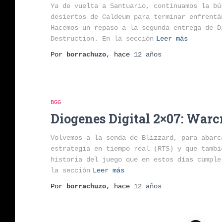
Ya de vuelta a Santuario, continuamos la bú
desiertos de Caldeum para terminar enfrentá
Hacemos un repaso a la segunda entrega de D
Destruction. En la sección
Leer más
Por
borrachuzo
, hace
12 años
BGG
Diogenes Digital 2×07: Warc
Volvemos a la senda de Blizzard, para abarc
estrategia en tiempo real (RTS) y que tambi
historia del juego que en estos días cumple
la sección
Leer más
Por
borrachuzo
, hace
12 años