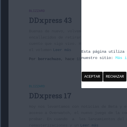
BLIZZARD
DDxpress 43
Buenas de nuevo, volvemos después de las fi
encallecidos de retirar papel de regalo, la
cuento que sigo vivo. He cambiado a un mano
el volumen
Leer más
Esta página utiliza 
nuestro sitio:
Más i
Por
borrachuzo
, hace
11 años
ACEPTAR
RECHAZAR
BLIZZARD
DDxpress 17
Hoy nos levantamos con noticias de Beta y e
acceso a Overwatch, el nuevo juego de la co
probar. En cuando a los lanzamientos del d
remasterizaciones y un
Leer más