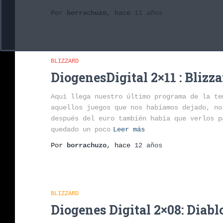
Por
borrachuzo
, hace
11 años
BLIZZARD
DiogenesDigital 2×11 : Blizza
Aquí llega nuestro último programa de la te
aquellos juegos que nos habíamos dejado, no
después del euro también había que verlos p
quedado un poco
Leer más
Por
borrachuzo
, hace
12 años
BLIZZARD
Diogenes Digital 2×08: Diab