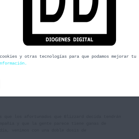
estas, ya hartos de comer y con los dedos
nzar dados y darle al mando. Hoy simplemente os
s libres para grabar algo más cómodo, parece que
cookies y otras tecnologías para que podamos mejorar tu 
nformación.
s que los afortunados que Blizzard decida tendrán
mpañia y que la gente parece tiene ganas de
ía, venimos con una doble dosis de