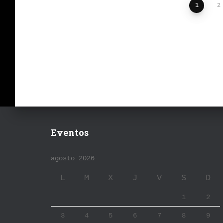
Paginación
1
2
de
entradas
Eventos
agosto 2026
L
M
X
J
V
S
D
1
2
3
4
5
6
7
8
9