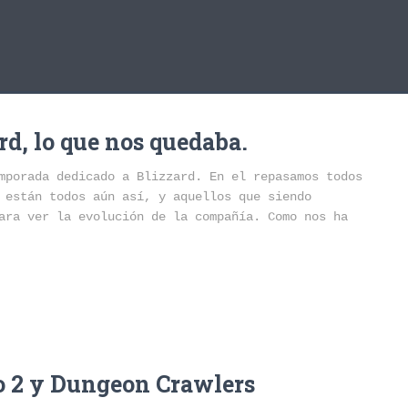
rd, lo que nos quedaba.
mporada dedicado a Blizzard. En el repasamos todos
 están todos aún así, y aquellos que siendo
ara ver la evolución de la compañía. Como nos ha
lo 2 y Dungeon Crawlers