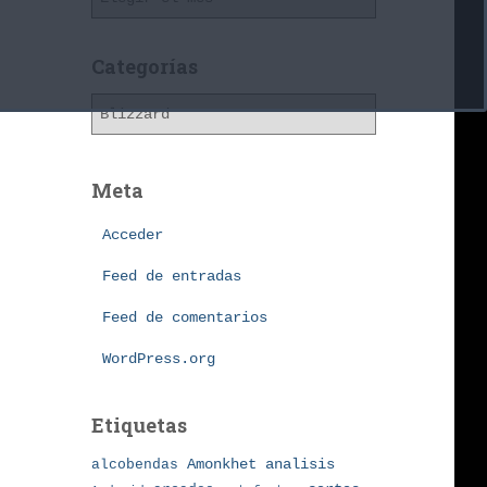
r
c
h
Categorías
i
C
v
a
o
t
s
e
Meta
g
o
Acceder
r
í
Feed de entradas
a
Feed de comentarios
s
WordPress.org
Etiquetas
Amonkhet
alcobendas
analisis