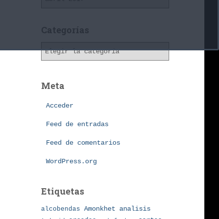
r
c
h
Categorías
i
C
v
a
o
t
s
e
Meta
g
o
Acceder
r
í
Feed de entradas
a
Feed de comentarios
s
WordPress.org
Etiquetas
Amonkhet
alcobendas
analisis