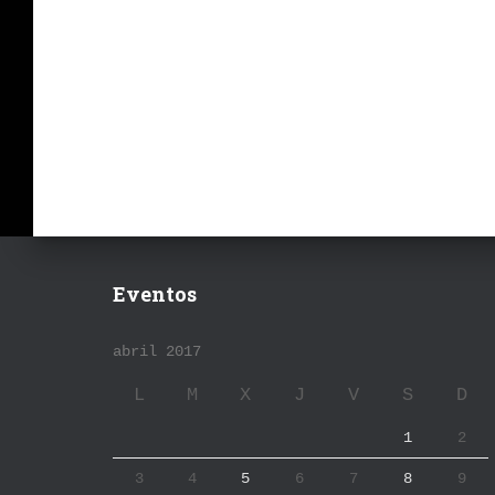
Eventos
abril 2017
L
M
X
J
V
S
D
1
2
3
4
5
6
7
8
9