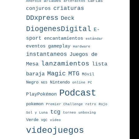
arcades
cartas
Android
artefactos
criaturas
conjuros
DDxpress
Deck
DiogenesDigital
E-
sport
encantamientos
estándar
eventos
gameplay
Hardware
instantaneos
Juegos de
lanzamientos
Mesa
lista
MTG
Magic
baraja
Móvil
Nintendo
Negro
NES
online
PC
Podcast
PlayPokémon
pokemon
Premier Challenge
retro
Rojo
tcg
torneo
Sol y Luna
unboxing
Verde
vgc
video
videojuegos