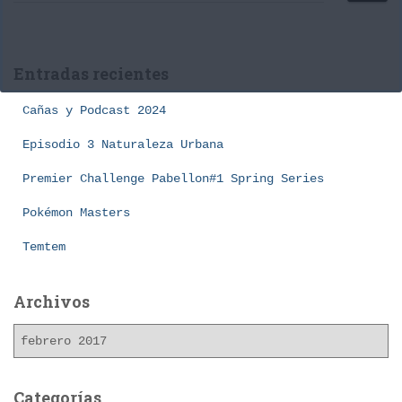
s
c
a
Entradas recientes
r
:
Cañas y Podcast 2024
Episodio 3 Naturaleza Urbana
Premier Challenge Pabellon#1 Spring Series
Pokémon Masters
Temtem
Archivos
A
r
c
h
Categorías