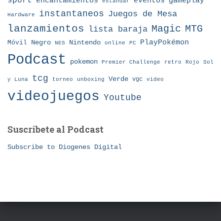
sport
eventos
gameplay
encantamientos
estándar
instantaneos
Juegos de Mesa
Hardware
lanzamientos
MTG
Magic
lista baraja
Nintendo
PlayPokémon
Móvil
Negro
NES
online
PC
Podcast
pokemon
Premier Challenge
retro
Rojo
Sol
tcg
Verde
torneo
vgc
y Luna
unboxing
video
videojuegos
Youtube
Suscribete al Podcast
Subscribe to Diogenes Digital