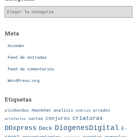
i
C
v
a
o
t
s
e
Meta
g
o
Acceder
r
í
Feed de entradas
a
Feed de comentarios
s
WordPress.org
Etiquetas
Amonkhet
alcobendas
analisis
arcades
Android
criaturas
conjuros
cartas
artefactos
DDxpress
DiogenesDigital
Deck
E-