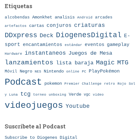
Etiquetas
Amonkhet
alcobendas
analisis
arcades
Android
criaturas
conjuros
cartas
artefactos
DDxpress
DiogenesDigital
Deck
E-
sport
eventos
gameplay
encantamientos
estándar
instantaneos
Juegos de Mesa
Hardware
lanzamientos
MTG
Magic
lista baraja
Nintendo
PlayPokémon
Móvil
Negro
NES
online
PC
Podcast
pokemon
Premier Challenge
retro
Rojo
Sol
tcg
Verde
torneo
vgc
y Luna
unboxing
video
videojuegos
Youtube
Suscribete al Podcast
Subscribe to Diogenes Digital