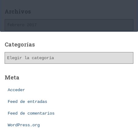
Archivos
A
r
c
h
Categorías
i
C
v
a
o
t
s
e
Meta
g
o
Acceder
r
Feed de entradas
í
a
Feed de comentarios
s
WordPress.org