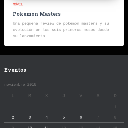
MÓVIL
Pokémon Masters
Una pequeña review de pokémon masters y su
evolución en los seis primeros meses desde
su lanzamiento.
Eventos
noviembre 2015
L
M
X
J
V
S
D
1
2
3
4
5
6
7
8