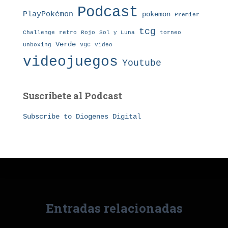
Podcast
PlayPokémon
pokemon
Premier
tcg
Challenge
retro
torneo
Rojo
Sol y Luna
Verde
vgc
unboxing
video
videojuegos
Youtube
Suscribete al Podcast
Subscribe to Diogenes Digital
Entradas relacionadas