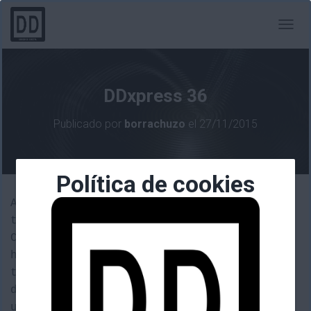
C
A
M
B
I
DDxpress 36
A
R
Publicado por
borrachuzo
el
27/11/2015
M
O
D
O
Política de cookies
D
E
Ayer, bueno realmente el miércoles en la
N
tarde empezaron las rebajas de Steam.
A
V
Como novedad a cada juego en oferta se le
E
ha asignado un descuento y es el que
G
tendrá hasta su finalización el 1 de
A
C
diciembre. Así que nada de ofertas flash
I
u oscilaciones entre el 30 y el 75 por