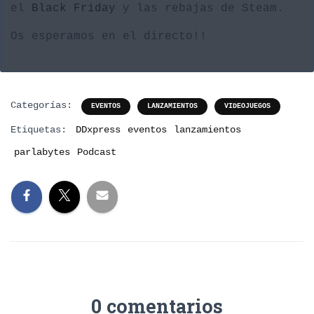
el
Black Friday
y las rebajas de Steam.
Os esperamos en el directo!!
Categorías:
EVENTOS
LANZAMIENTOS
VIDEOJUEGOS
Etiquetas:
DDxpress
eventos
lanzamientos
parlabytes
Podcast
0 comentarios