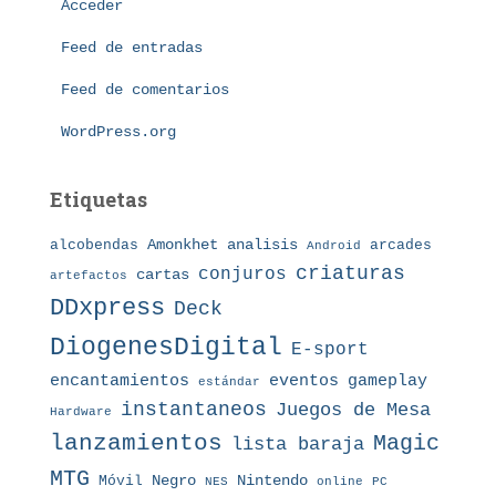
Acceder
r
í
Feed de entradas
a
s
Feed de comentarios
WordPress.org
Etiquetas
Amonkhet
alcobendas
analisis
arcades
Android
criaturas
conjuros
cartas
artefactos
DDxpress
Deck
DiogenesDigital
E-sport
eventos
gameplay
encantamientos
estándar
instantaneos
Juegos de Mesa
Hardware
lanzamientos
Magic
lista baraja
MTG
Nintendo
Móvil
Negro
NES
online
PC