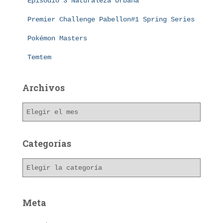
Episodio 3 Naturaleza Urbana
Premier Challenge Pabellon#1 Spring Series
Pokémon Masters
Temtem
Archivos
A
r
c
h
Categorías
i
v
C
o
a
s
t
e
Meta
g
o