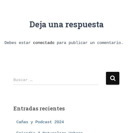
Deja una respuesta
Debes estar
conectado
para publicar un comentario.
B
Buscar …
u
s
c
a
Entradas recientes
r
:
Cañas y Podcast 2024