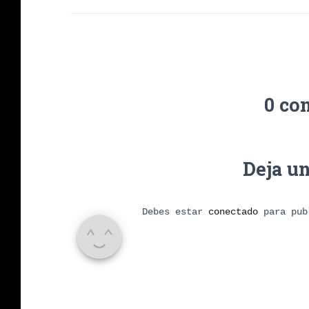
0 co
Deja u
Debes estar
conectado
para pub