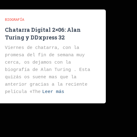
BIOGRAFÍA
Chatarra Digital 2×06: Alan
Turing y DDxpress 32
Viernes de chatarra, con la
promesa del fin de semana muy
cerca, os dejamos con la
biografía de Alan Turing . Esta
quizás os suene mas que la
anterior gracias a la reciente
película «The
Leer más