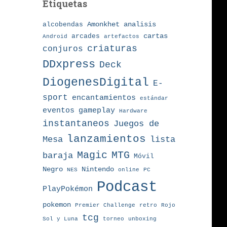
Etiquetas
Amonkhet
alcobendas
analisis
arcades
cartas
Android
artefactos
criaturas
conjuros
DDxpress
Deck
DiogenesDigital
E-
sport
encantamientos
estándar
eventos
gameplay
Hardware
instantaneos
Juegos de
lanzamientos
Mesa
lista
MTG
Magic
baraja
Móvil
Nintendo
Negro
NES
online
PC
Podcast
PlayPokémon
pokemon
Premier Challenge
retro
Rojo
tcg
torneo
Sol y Luna
unboxing