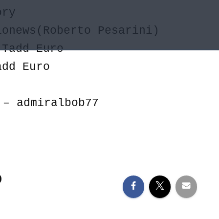
ory
ionews(Roberto Pesarini)
 Tadd Euro
add Euro
 – admiralbob77