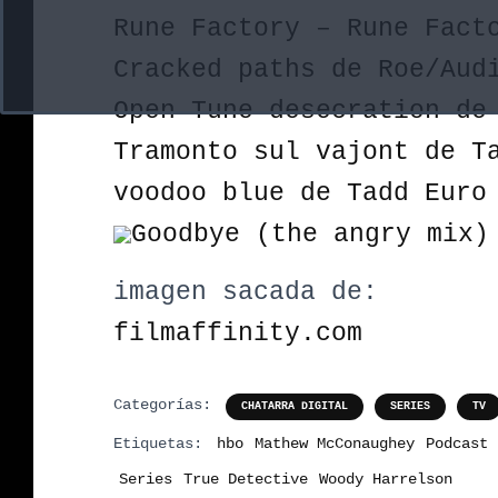
Rune Factory – Rune Fact
Cracked paths de Roe/Aud
Open Tune desecration de
Tramonto sul vajont de T
voodoo blue de Tadd Euro
Goodbye (the angry mix)
imagen sacada de:
filmaffinity.com
Categorías:
CHATARRA DIGITAL
SERIES
TV
Etiquetas:
hbo
Mathew McConaughey
Podcast
Series
True Detective
Woody Harrelson