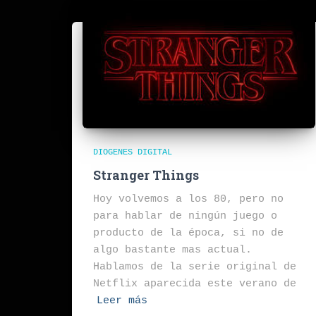
DIOGENES DIGITAL
Stranger Things
Hoy volvemos a los 80, pero no
para hablar de ningún juego o
producto de la época, si no de
algo bastante mas actual.
Hablamos de la serie original de
Netflix aparecida este verano de
Leer más