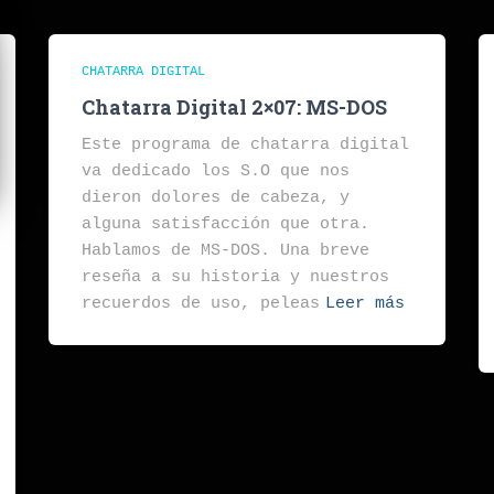
CHATARRA DIGITAL
Chatarra Digital 2×07: MS-DOS
Este programa de chatarra digital
va dedicado los S.O que nos
dieron dolores de cabeza, y
alguna satisfacción que otra.
Hablamos de MS-DOS. Una breve
reseña a su historia y nuestros
recuerdos de uso, peleas
Leer más