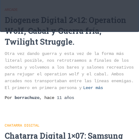
ARCADE
Diogenes Digital 2×12: Operation
Wolf, Cabal y Guerra fría,
Twilight Struggle.
Otra vez dando guerra y esta vez de la forma más
literal posible, nos retrotraemos a finales de los
ochenta y volvemos a los bares y salones recreativos
para rejugar el operation wolf y el cabal. Ambos
arcades nos transportaban entre las líneas enemigas.
El primero en primera persona y
Leer más
Por
borrachuzo
, hace
11 años
CHATARRA DIGITAL
Chatarra Digital 1×07: Samsung