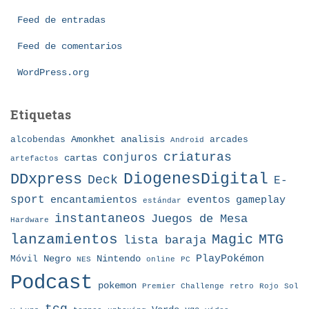
r
í
Feed de entradas
a
Feed de comentarios
s
WordPress.org
Etiquetas
Amonkhet
alcobendas
analisis
arcades
Android
criaturas
conjuros
cartas
artefactos
DDxpress
DiogenesDigital
Deck
E-
sport
eventos
gameplay
encantamientos
estándar
instantaneos
Juegos de Mesa
Hardware
lanzamientos
MTG
Magic
lista baraja
Nintendo
PlayPokémon
Móvil
Negro
NES
online
PC
Podcast
pokemon
Premier Challenge
retro
Rojo
Sol