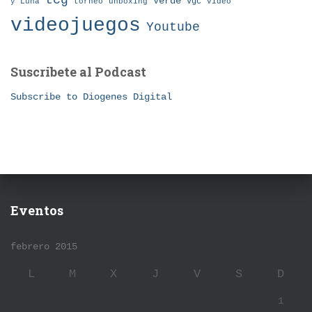
tcg
Verde
torneo
vgc
y Luna
unboxing
video
videojuegos
Youtube
Suscribete al Podcast
Subscribe to Diogenes Digital
Eventos
febrero 2015
L
M
X
J
V
S
D
1