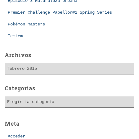
Episodio 3 Naturaleza Urbana
Premier Challenge Pabellon#1 Spring Series
Pokémon Masters
Temtem
Archivos
A
r
c
h
Categorías
i
C
v
a
o
t
s
e
Meta
g
o
Acceder