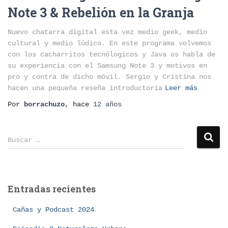
Note 3 & Rebelión en la Granja
Nuevo chatarra digital esta vez medio geek, medio
cultural y medio lúdico. En este programa volvemos
con los cacharritos tecnólogicos y Java os habla de
su experiencia con el Samsung Note 3 y motivos en
pro y contra de dicho móvil. Sergio y Cristina nos
hacen una pequeña reseña introductoria
Leer más
Por
borrachuzo
, hace
12 años
B
Buscar …
u
s
c
a
Entradas recientes
r
:
Cañas y Podcast 2024