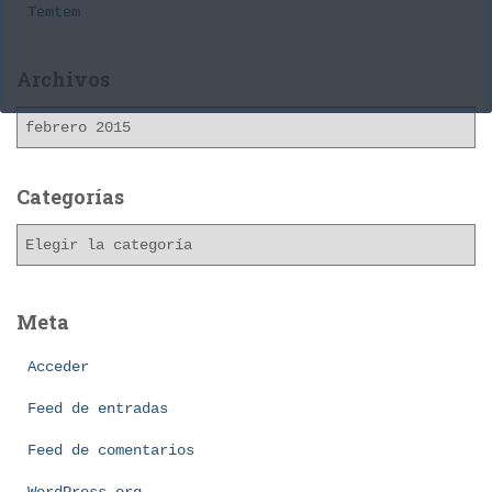
Temtem
Archivos
A
r
c
h
Categorías
i
C
v
a
o
t
s
e
Meta
g
o
Acceder
r
í
Feed de entradas
a
Feed de comentarios
s