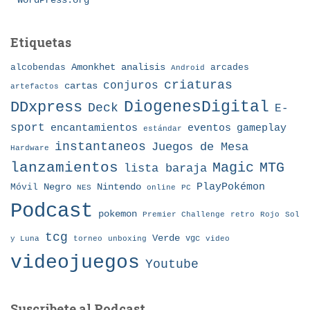
WordPress.org
Etiquetas
Amonkhet
alcobendas
analisis
arcades
Android
criaturas
conjuros
cartas
artefactos
DDxpress
DiogenesDigital
Deck
E-
sport
eventos
gameplay
encantamientos
estándar
instantaneos
Juegos de Mesa
Hardware
lanzamientos
MTG
Magic
lista baraja
Nintendo
PlayPokémon
Móvil
Negro
NES
online
PC
Podcast
pokemon
Premier Challenge
retro
Rojo
Sol
tcg
Verde
torneo
vgc
y Luna
unboxing
video
videojuegos
Youtube
Suscribete al Podcast