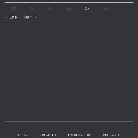
23
24
25
26
27
28
« Ene
Mar »
BLOG
CONTACTO
INFOGRAFÍAS
PODCASTS