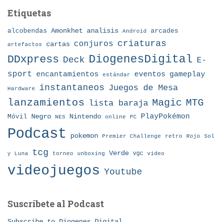
Etiquetas
Amonkhet
alcobendas
analisis
arcades
Android
criaturas
conjuros
cartas
artefactos
DDxpress
DiogenesDigital
Deck
E-
sport
eventos
gameplay
encantamientos
estándar
instantaneos
Juegos de Mesa
Hardware
lanzamientos
MTG
Magic
lista baraja
Nintendo
PlayPokémon
Móvil
Negro
NES
online
PC
Podcast
pokemon
Premier Challenge
retro
Rojo
Sol
tcg
Verde
torneo
vgc
y Luna
unboxing
video
videojuegos
Youtube
Suscribete al Podcast
Subscribe to Diogenes Digital