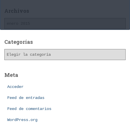
Archivos
A
r
c
h
Categorías
i
C
v
a
o
t
s
e
Meta
g
o
Acceder
r
í
Feed de entradas
a
Feed de comentarios
s
WordPress.org