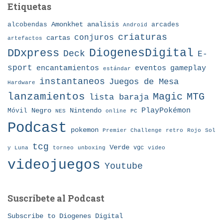
Etiquetas
Amonkhet
alcobendas
analisis
arcades
Android
criaturas
conjuros
cartas
artefactos
DDxpress
DiogenesDigital
Deck
E-
sport
eventos
gameplay
encantamientos
estándar
instantaneos
Juegos de Mesa
Hardware
lanzamientos
MTG
Magic
lista baraja
Nintendo
PlayPokémon
Móvil
Negro
NES
online
PC
Podcast
pokemon
Premier Challenge
retro
Rojo
Sol
tcg
Verde
torneo
vgc
y Luna
unboxing
video
videojuegos
Youtube
Suscribete al Podcast
Subscribe to Diogenes Digital