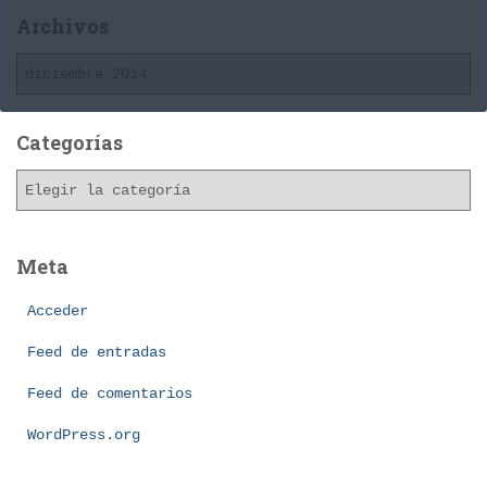
Archivos
A
r
c
h
Categorías
i
C
v
a
o
t
s
e
Meta
g
o
Acceder
r
í
Feed de entradas
a
Feed de comentarios
s
WordPress.org