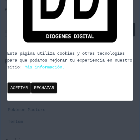
Por
borrachuzo
, hace
13 años
B
Buscar …
u
s
c
Esta página utiliza cookies y otras tecnologías
a
Entradas recientes
para que podamos mejorar tu experiencia en nuestro
r
sitio:
Más información.
:
Cañas y Podcast 2024
Episodio 3 Naturaleza Urbana
ACEPTAR
RECHAZAR
Premier Challenge Pabellon#1 Spring Series
Pokémon Masters
Temtem