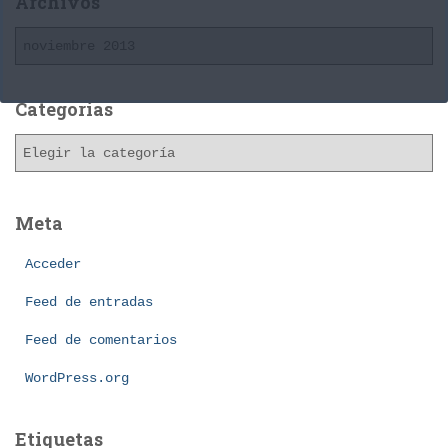
Archivos
A
r
c
h
Categorías
i
C
v
a
o
t
s
e
Meta
g
o
Acceder
r
í
Feed de entradas
a
Feed de comentarios
s
WordPress.org
Etiquetas