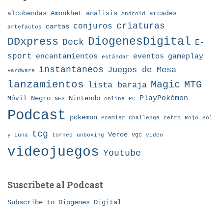
Amonkhet
alcobendas
analisis
arcades
Android
criaturas
conjuros
cartas
artefactos
DDxpress
DiogenesDigital
Deck
E-
sport
eventos
gameplay
encantamientos
estándar
instantaneos
Juegos de Mesa
Hardware
lanzamientos
MTG
Magic
lista baraja
Nintendo
PlayPokémon
Móvil
Negro
NES
online
PC
Podcast
pokemon
Premier Challenge
retro
Rojo
Sol
tcg
Verde
torneo
vgc
y Luna
unboxing
video
videojuegos
Youtube
Suscribete al Podcast
Subscribe to Diogenes Digital