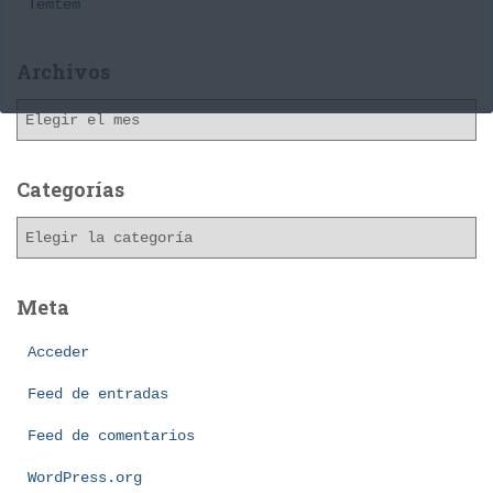
Temtem
Archivos
A
r
c
h
Categorías
i
C
v
a
o
t
s
e
Meta
g
o
Acceder
r
Feed de entradas
í
a
Feed de comentarios
s
WordPress.org