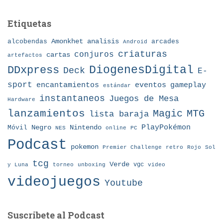
Etiquetas
Amonkhet
alcobendas
analisis
arcades
Android
criaturas
conjuros
cartas
artefactos
DDxpress
DiogenesDigital
Deck
E-
sport
eventos
gameplay
encantamientos
estándar
instantaneos
Juegos de Mesa
Hardware
lanzamientos
MTG
Magic
lista baraja
Nintendo
PlayPokémon
Móvil
Negro
NES
online
PC
Podcast
pokemon
Premier Challenge
retro
Rojo
Sol
tcg
Verde
torneo
vgc
y Luna
unboxing
video
videojuegos
Youtube
Suscribete al Podcast