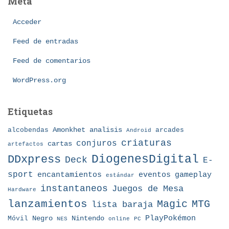
Meta
g
o
Acceder
r
í
Feed de entradas
a
Feed de comentarios
s
WordPress.org
Etiquetas
Amonkhet
alcobendas
analisis
arcades
Android
criaturas
conjuros
cartas
artefactos
DDxpress
DiogenesDigital
Deck
E-
sport
eventos
gameplay
encantamientos
estándar
instantaneos
Juegos de Mesa
Hardware
lanzamientos
MTG
Magic
lista baraja
Nintendo
PlayPokémon
Móvil
Negro
NES
online
PC