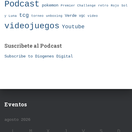
Podcast
pokemon
Premier Challenge
retro
Rojo
Sol
tcg
Verde
torneo
vgc
y Luna
unboxing
video
videojuegos
Youtube
Suscribete al Podcast
Subscribe to Diogenes Digital
Eventos
agosto 2026
L
M
X
J
V
S
D