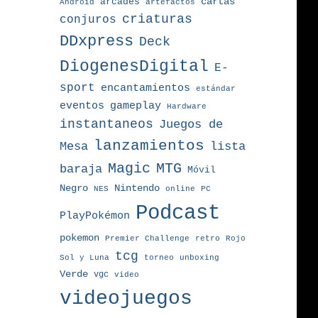
arcades
cartas
Android
artefactos
criaturas
conjuros
DDxpress
Deck
DiogenesDigital
E-
sport
encantamientos
estándar
eventos
gameplay
Hardware
instantaneos
Juegos de
lanzamientos
Mesa
lista
MTG
Magic
baraja
Móvil
Nintendo
Negro
NES
online
PC
Podcast
PlayPokémon
pokemon
Premier Challenge
retro
Rojo
tcg
torneo
Sol y Luna
unboxing
Verde
vgc
video
videojuegos