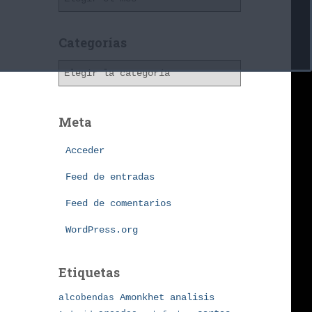
r
c
h
Categorías
i
C
v
a
o
t
s
e
Meta
g
o
Acceder
r
í
Feed de entradas
a
Feed de comentarios
s
WordPress.org
Etiquetas
Amonkhet
alcobendas
analisis