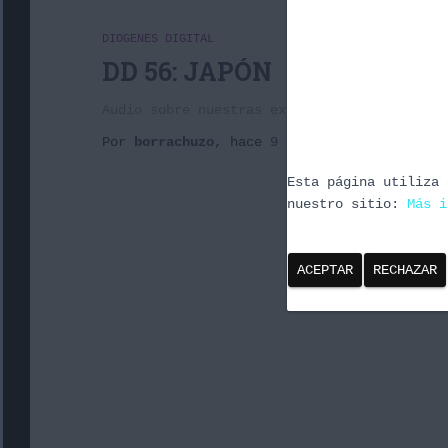
DIOGENES DIGITAL
DD 56: JAPÓN
Audio sobre nuestras experiencias en Japón
Por
borrachuzo
, hace
9 años
Esta página utiliza 
nuestro sitio:
Más i
ACEPTAR
RECHAZAR