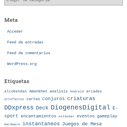
a
o
t
s
e
Meta
g
o
Acceder
r
í
Feed de entradas
a
Feed de comentarios
s
WordPress.org
Etiquetas
Amonkhet
alcobendas
analisis
arcades
Android
criaturas
conjuros
cartas
artefactos
DDxpress
DiogenesDigital
Deck
E-
sport
eventos
gameplay
encantamientos
estándar
instantaneos
Juegos de Mesa
Hardware