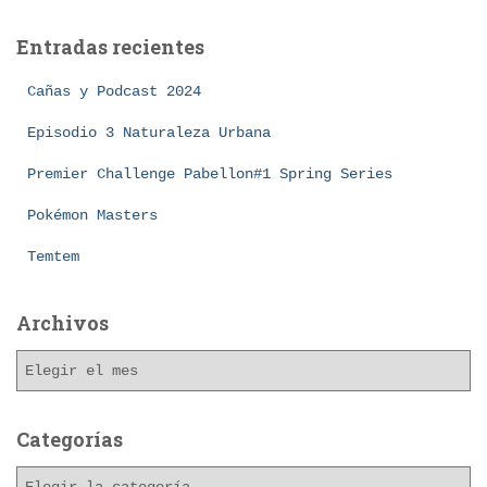
c
a
Entradas recientes
r
:
Cañas y Podcast 2024
Episodio 3 Naturaleza Urbana
Premier Challenge Pabellon#1 Spring Series
Pokémon Masters
Temtem
Archivos
A
r
c
h
Categorías
i
C
v