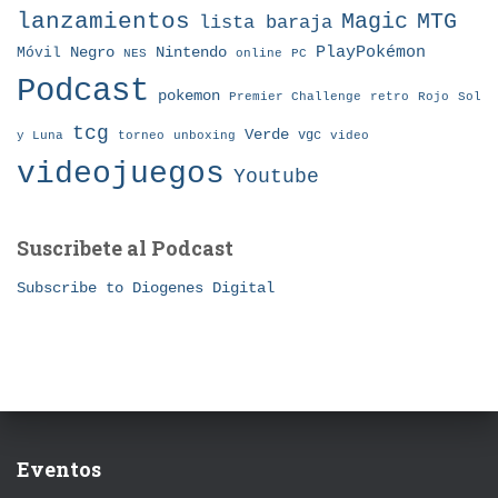
lanzamientos
MTG
Magic
lista baraja
Nintendo
PlayPokémon
Móvil
Negro
NES
online
PC
Podcast
pokemon
Premier Challenge
retro
Rojo
Sol
tcg
Verde
torneo
vgc
y Luna
unboxing
video
videojuegos
Youtube
Suscribete al Podcast
Subscribe to Diogenes Digital
Eventos