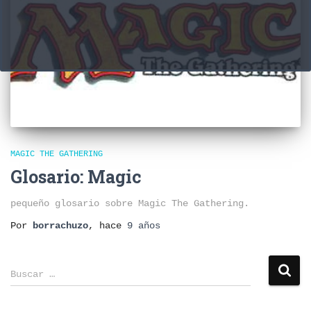
MAGIC THE GATHERING
Glosario: Magic
pequeño glosario sobre Magic The Gathering.
Por
borrachuzo
, hace
9 años
B
Buscar …
u
s