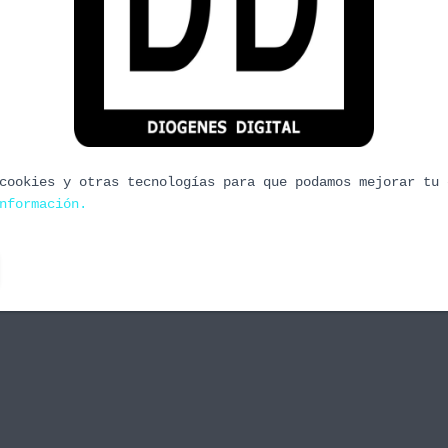
pie
ias al montar el Retropie con la rapsberry. Desde
as quebraderos de cabeza les han dado. A disfrutar
ph Spintronic_-_Extravagant_theory Spintronic_-
Spintronic_-_I_m_an_alien Podéis escuchar estas y
cookies y otras tecnologías para que podamos mejorar tu 
nformación.