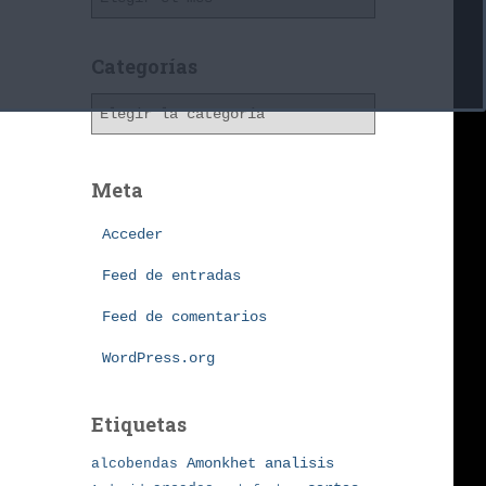
r
c
h
Categorías
i
C
v
a
o
t
s
e
Meta
g
o
Acceder
r
í
Feed de entradas
a
Feed de comentarios
s
WordPress.org
Etiquetas
Amonkhet
alcobendas
analisis