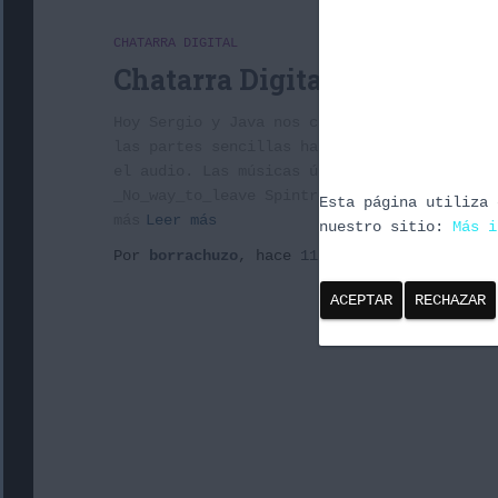
CHATARRA DIGITAL
Chatarra Digital 1x 15: Retro
Hoy Sergio y Java nos cuentan sus experienc
las partes sencillas hasta las partes que m
el audio. Las músicas úsadas son: 8 bit Mor
_No_way_to_leave Spintronic_-_Crackbrained 
Esta página utiliza 
más
Leer más
nuestro sitio:
Más i
Por
borrachuzo
, hace
11 años
ACEPTAR
RECHAZAR