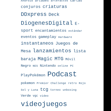
arcades
cartas
Android
artefactos
criaturas
conjuros
DDxpress
Deck
DiogenesDigital
E-
sport
encantamientos
estándar
eventos
gameplay
Hardware
instantaneos
Juegos de
lanzamientos
Mesa
lista
MTG
Magic
baraja
Móvil
Nintendo
Negro
NES
online
PC
Podcast
PlayPokémon
pokemon
Premier Challenge
retro
Rojo
tcg
torneo
Sol y Luna
unboxing
Verde
vgc
video
videojuegos