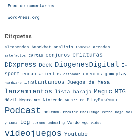
Feed de comentarios
s
WordPress.org
Etiquetas
Amonkhet
alcobendas
analisis
arcades
Android
criaturas
conjuros
cartas
artefactos
DDxpress
DiogenesDigital
Deck
E-
sport
eventos
gameplay
encantamientos
estándar
instantaneos
Juegos de Mesa
Hardware
lanzamientos
MTG
Magic
lista baraja
Nintendo
PlayPokémon
Móvil
Negro
NES
online
PC
Podcast
pokemon
Premier Challenge
retro
Rojo
Sol
tcg
Verde
torneo
vgc
y Luna
unboxing
video
videojuegos
Youtube