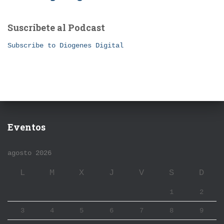
Suscribete al Podcast
Subscribe to Diogenes Digital
Eventos
agosto 2026
L
M
X
J
V
S
D
1
2
3
4
5
6
7
8
9