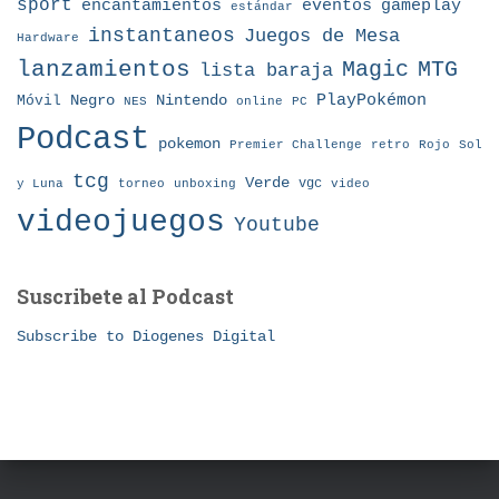
sport
eventos
gameplay
encantamientos
estándar
instantaneos
Juegos de Mesa
Hardware
lanzamientos
MTG
Magic
lista baraja
Nintendo
PlayPokémon
Móvil
Negro
NES
online
PC
Podcast
pokemon
Premier Challenge
retro
Rojo
Sol
tcg
Verde
torneo
vgc
y Luna
unboxing
video
videojuegos
Youtube
Suscribete al Podcast
Subscribe to Diogenes Digital