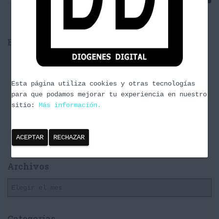
u
s
c
a
Entradas recientes
r
:
Cañas y Podcast 2024
Episodio 3 Naturaleza Urbana
Esta página utiliza cookies y otras tecnologías
para que podamos mejorar tu experiencia en nuestro
Premier Challenge Pabellon#1 Spring Series
sitio:
Más información.
Pokémon Masters
Temtem
ACEPTAR
RECHAZAR
Archivos
A
r
c
h
Categorías