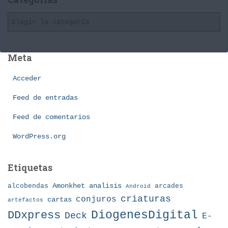
i
C
v
a
o
t
s
e
Meta
g
o
Acceder
r
í
Feed de entradas
a
Feed de comentarios
s
WordPress.org
Etiquetas
Amonkhet
alcobendas
analisis
arcades
Android
criaturas
conjuros
cartas
artefactos
DDxpress
DiogenesDigital
Deck
E-