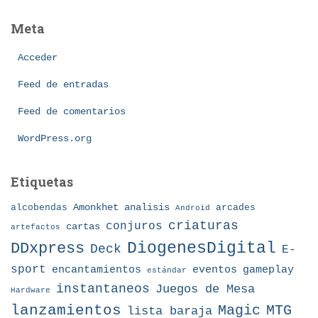
t
s
e
Meta
g
o
Acceder
r
í
Feed de entradas
a
Feed de comentarios
s
WordPress.org
Etiquetas
Amonkhet
alcobendas
analisis
arcades
Android
criaturas
conjuros
cartas
artefactos
DDxpress
DiogenesDigital
Deck
E-
sport
eventos
gameplay
encantamientos
estándar
instantaneos
Juegos de Mesa
Hardware
lanzamientos
MTG
Magic
lista baraja