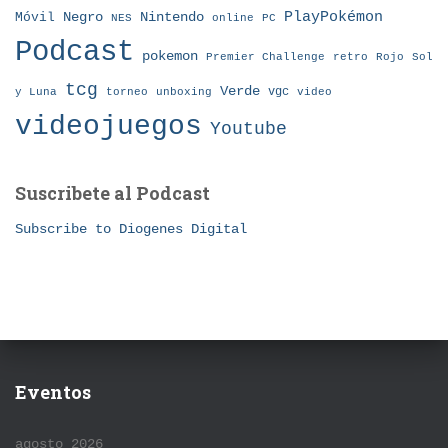
Nintendo
PlayPokémon
Móvil
Negro
NES
online
PC
Podcast
pokemon
Premier Challenge
retro
Rojo
Sol
tcg
Verde
torneo
vgc
y Luna
unboxing
video
videojuegos
Youtube
Suscribete al Podcast
Subscribe to Diogenes Digital
Eventos
agosto 2026