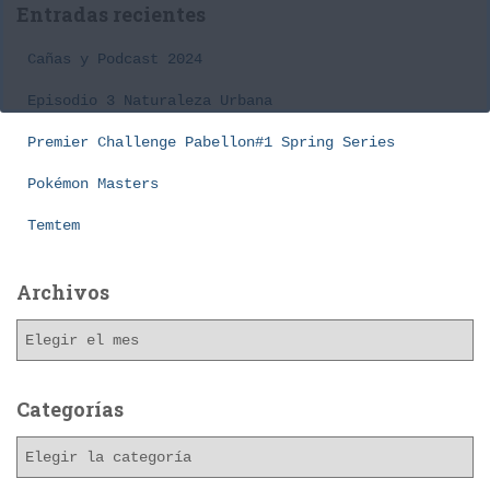
Entradas recientes
r
:
Cañas y Podcast 2024
Episodio 3 Naturaleza Urbana
Premier Challenge Pabellon#1 Spring Series
Pokémon Masters
Temtem
Archivos
A
r
c
h
Categorías
i
C
v
a
o