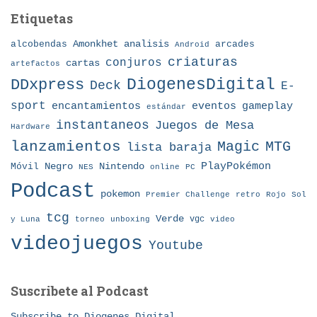
Etiquetas
Amonkhet
alcobendas
analisis
arcades
Android
criaturas
conjuros
cartas
artefactos
DDxpress
DiogenesDigital
Deck
E-
sport
eventos
gameplay
encantamientos
estándar
instantaneos
Juegos de Mesa
Hardware
lanzamientos
MTG
Magic
lista baraja
Nintendo
PlayPokémon
Móvil
Negro
NES
online
PC
Podcast
pokemon
Premier Challenge
retro
Rojo
Sol
tcg
Verde
torneo
vgc
y Luna
unboxing
video
videojuegos
Youtube
Suscribete al Podcast
Subscribe to Diogenes Digital