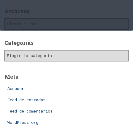
Archivos
A
r
c
h
Categorías
i
C
v
a
o
t
s
e
Meta
g
o
Acceder
r
í
Feed de entradas
a
Feed de comentarios
s
WordPress.org