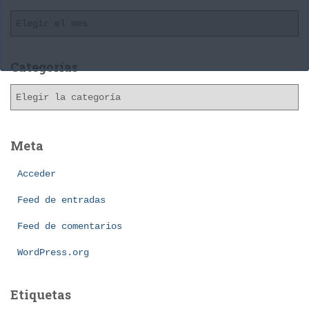
A
r
c
h
Categorías
i
C
v
a
o
t
s
e
Meta
g
o
Acceder
r
í
Feed de entradas
a
Feed de comentarios
s
WordPress.org
Etiquetas