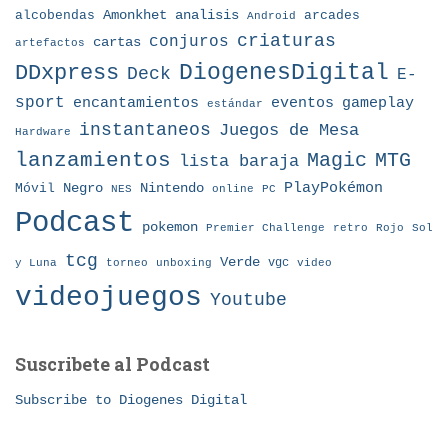
Amonkhet
alcobendas
analisis
arcades
Android
criaturas
conjuros
cartas
artefactos
DDxpress
DiogenesDigital
Deck
E-
sport
eventos
gameplay
encantamientos
estándar
instantaneos
Juegos de Mesa
Hardware
lanzamientos
MTG
Magic
lista baraja
Nintendo
PlayPokémon
Móvil
Negro
NES
online
PC
Podcast
pokemon
Premier Challenge
retro
Rojo
Sol
tcg
Verde
torneo
vgc
y Luna
unboxing
video
videojuegos
Youtube
Suscribete al Podcast
Subscribe to Diogenes Digital