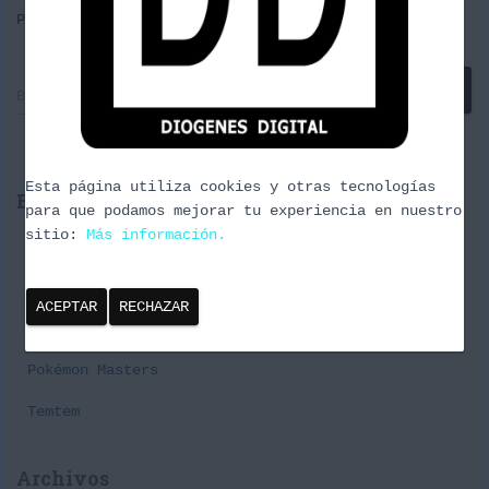
Por
borrachuzo
, hace
9 años
B
Buscar …
u
s
c
a
Esta página utiliza cookies y otras tecnologías
Entradas recientes
r
para que podamos mejorar tu experiencia en nuestro
:
sitio:
Más información.
Cañas y Podcast 2024
Episodio 3 Naturaleza Urbana
ACEPTAR
RECHAZAR
Premier Challenge Pabellon#1 Spring Series
Pokémon Masters
Temtem
Archivos