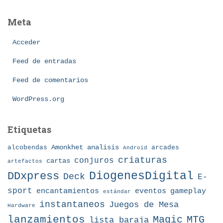
t
s
e
Meta
g
o
Acceder
r
í
Feed de entradas
a
Feed de comentarios
s
WordPress.org
Etiquetas
Amonkhet
alcobendas
analisis
arcades
Android
criaturas
conjuros
cartas
artefactos
DDxpress
DiogenesDigital
Deck
E-
sport
eventos
gameplay
encantamientos
estándar
instantaneos
Juegos de Mesa
Hardware
lanzamientos
MTG
Magic
lista baraja