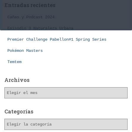
a
Entradas recientes
r
:
Cañas y Podcast 2024
Episodio 3 Naturaleza Urbana
Premier Challenge Pabellon#1 Spring Series
Pokémon Masters
Temtem
Archivos
A
r
c
h
Categorías
i
C
v
a
o