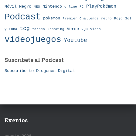
Nintendo
PlayPokémon
Móvil
Negro
NES
online
PC
Podcast
pokemon
Premier Challenge
retro
Rojo
Sol
tcg
Verde
torneo
vgc
y Luna
unboxing
video
videojuegos
Youtube
Suscribete al Podcast
Subscribe to Diogenes Digital
Eventos