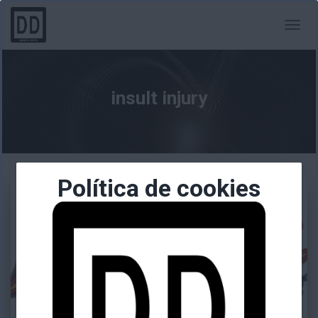
CAMBI
MODO
DE
NAVEG
insult injury
Política de cookies