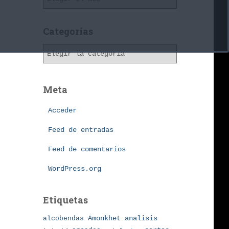
r
c
h
Categorías
i
C
v
a
o
t
s
e
Meta
g
o
Acceder
r
í
Feed de entradas
a
Feed de comentarios
s
WordPress.org
Etiquetas
Amonkhet
alcobendas
analisis