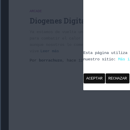
ARCADE
Diogenes Digital 1X20: Tetri
Ya estamos de vuelta una quincena más, vigé
para combatir el calor que nos ataca este i
aunque nosotros lo comentamos bajo nuestro 
vive
Leer más
Esta página utiliza 
nuestro sitio:
Más i
Por
borrachuzo
, hace
12 años
ACEPTAR
RECHAZAR