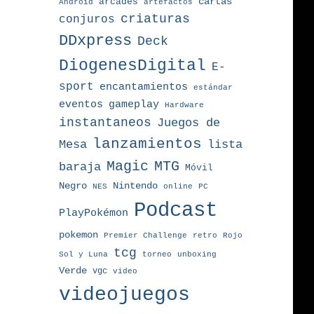
arcades
cartas
Android
artefactos
criaturas
conjuros
DDxpress
Deck
DiogenesDigital
E-
sport
encantamientos
estándar
eventos
gameplay
Hardware
instantaneos
Juegos de
lanzamientos
Mesa
lista
MTG
Magic
baraja
Móvil
Nintendo
Negro
NES
online
PC
Podcast
PlayPokémon
pokemon
Premier Challenge
retro
Rojo
tcg
torneo
Sol y Luna
unboxing
Verde
vgc
video
videojuegos