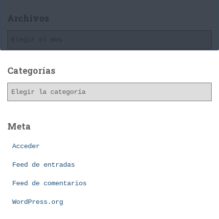
Archivos
A
r
c
h
Categorías
i
C
v
a
o
t
s
e
Meta
g
o
Acceder
r
í
Feed de entradas
a
Feed de comentarios
s
WordPress.org