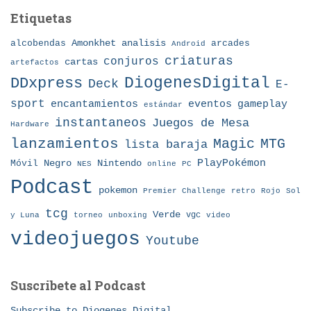
Etiquetas
Amonkhet
alcobendas
analisis
arcades
Android
criaturas
conjuros
cartas
artefactos
DDxpress
DiogenesDigital
Deck
E-
sport
eventos
gameplay
encantamientos
estándar
instantaneos
Juegos de Mesa
Hardware
lanzamientos
MTG
Magic
lista baraja
Nintendo
PlayPokémon
Móvil
Negro
NES
online
PC
Podcast
pokemon
Premier Challenge
retro
Rojo
Sol
tcg
Verde
torneo
vgc
y Luna
unboxing
video
videojuegos
Youtube
Suscribete al Podcast
Subscribe to Diogenes Digital