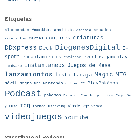
WordPress.org
Etiquetas
Amonkhet
alcobendas
analisis
arcades
Android
criaturas
conjuros
cartas
artefactos
DDxpress
DiogenesDigital
Deck
E-
sport
eventos
gameplay
encantamientos
estándar
instantaneos
Juegos de Mesa
Hardware
lanzamientos
MTG
Magic
lista baraja
Nintendo
PlayPokémon
Móvil
Negro
NES
online
PC
Podcast
pokemon
Premier Challenge
retro
Rojo
Sol
tcg
Verde
torneo
vgc
y Luna
unboxing
video
videojuegos
Youtube
Suscribete al Podcast