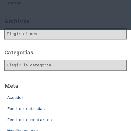
Temtem
Archivos
A
r
c
h
Categorías
i
C
v
a
o
t
s
e
Meta
g
o
Acceder
r
í
Feed de entradas
a
Feed de comentarios
s