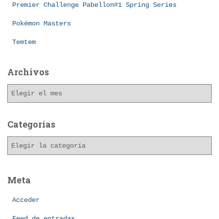
Premier Challenge Pabellon#1 Spring Series
Pokémon Masters
Temtem
Archivos
A
r
c
h
Categorías
i
C
v
a
o
t
s
e
Meta
g
o
Acceder
r
í
Feed de entradas