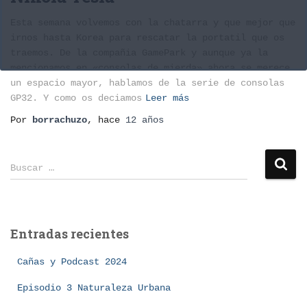
Esta semana volvemos con la chatarra y que mejor que
irnos hasta Korea para rescatar la portatil que os
traemos. De la compañia GamePark y aunque ya la
mencionamos en «consolas de mierda» ahora se merece
un espacio mayor, hablamos de la serie de consolas
GP32. Y como os deciamos
Leer más
Por
borrachuzo
, hace
12 años
B
Buscar …
u
s
c
a
Entradas recientes
r
:
Cañas y Podcast 2024
Episodio 3 Naturaleza Urbana