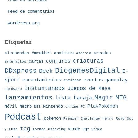
a
Feed de comentarios
s
WordPress.org
Etiquetas
Amonkhet
alcobendas
analisis
arcades
Android
criaturas
conjuros
cartas
artefactos
DDxpress
DiogenesDigital
Deck
E-
sport
eventos
gameplay
encantamientos
estándar
instantaneos
Juegos de Mesa
Hardware
lanzamientos
MTG
Magic
lista baraja
Nintendo
PlayPokémon
Móvil
Negro
NES
online
PC
Podcast
pokemon
Premier Challenge
retro
Rojo
Sol
tcg
Verde
torneo
vgc
y Luna
unboxing
video