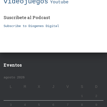
videojuegos
Youtube
Suscribete al Podcast
Subscribe to Diogenes Digital
Eventos
agosto 2026
L
M
X
J
V
S
D
1
2
3
4
5
6
7
8
9