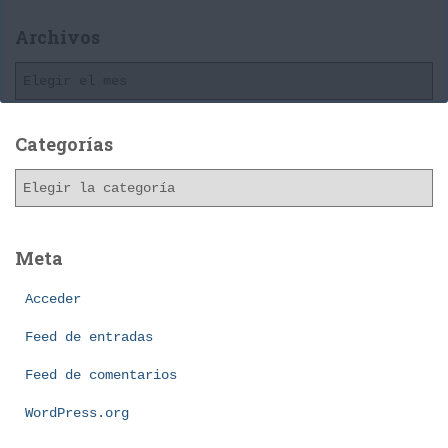
Archivos
A
r
c
h
Categorías
i
C
v
a
o
t
s
e
Meta
g
o
Acceder
r
í
Feed de entradas
a
Feed de comentarios
s
WordPress.org