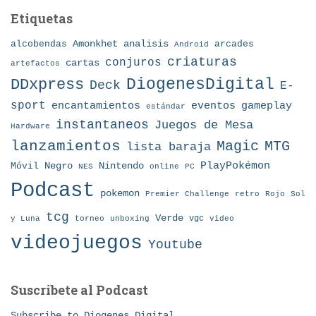
Etiquetas
Amonkhet
alcobendas
analisis
arcades
Android
criaturas
conjuros
cartas
artefactos
DDxpress
DiogenesDigital
Deck
E-
sport
eventos
gameplay
encantamientos
estándar
instantaneos
Juegos de Mesa
Hardware
lanzamientos
MTG
Magic
lista baraja
Nintendo
PlayPokémon
Móvil
Negro
NES
online
PC
Podcast
pokemon
Premier Challenge
retro
Rojo
Sol
tcg
Verde
torneo
vgc
y Luna
unboxing
video
videojuegos
Youtube
Suscribete al Podcast
Subscribe to Diogenes Digital