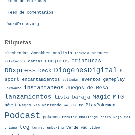
Feed de entradas
a
Feed de comentarios
s
WordPress.org
Etiquetas
Amonkhet
alcobendas
analisis
arcades
Android
criaturas
conjuros
cartas
artefactos
DDxpress
DiogenesDigital
Deck
E-
sport
eventos
gameplay
encantamientos
estándar
instantaneos
Juegos de Mesa
Hardware
lanzamientos
MTG
Magic
lista baraja
Nintendo
PlayPokémon
Móvil
Negro
NES
online
PC
Podcast
pokemon
Premier Challenge
retro
Rojo
Sol
tcg
Verde
torneo
vgc
y Luna
unboxing
video