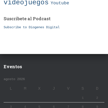
videojuegos
Youtube
Suscribete al Podcast
Subscribe to Diogenes Digital
Eventos
agosto 2026
L
M
X
J
V
S
D
1
2
3
4
5
6
7
8
9